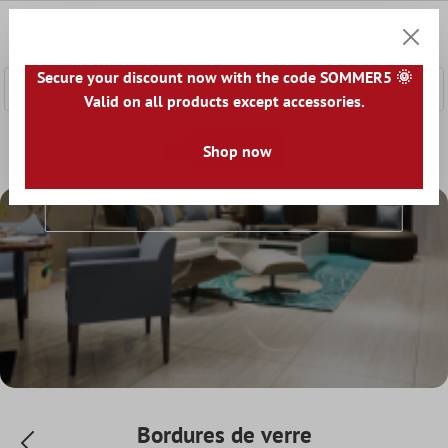
ontenu principal
0
Panier
Secure your discount now with the code SOMMER5 🌞
Valid on all products except accessories.
Accueil
Carrelage Mural Bordure
Shop now
Bordures de verre
Bordures De Verre
Bordures de verre