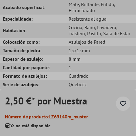
Mate
, Brillante
, Pulido
,
Acabado superficial:
Estructurado
Especialidade:
Resistente al agua
Cocina
, Baño
, Lavadero
,
Habitación:
Trastero
, Pasillo
, Sala de Estar
Colocación como:
Azulejos de Pared
Tamaño de piedra:
15x15mm
Espesor de azulejo:
8 mm
Cantidad por paquete:
1
Formato de azulejos:
Cuadrado
Serie de azulejos:
Quebeck
2,50 €* por Muestra
Número de producto:
LZ69140m_muster
Ya no está disponible