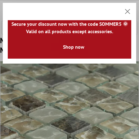
ntenido principal
0
Cesta
Secure your discount now with the code SOMMER5 🌞
Valid on all products except accessories.
Muestra Azulejos De Mosaico Cristal
Shop now
Mármol Quebeck Marrón