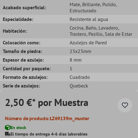
Mate
, Brillante
, Pulido
,
Acabado superficial:
Estructurado
Especialidade:
Resistente al agua
Cocina
, Baño
, Lavadero
,
Habitación:
Trastero
, Pasillo
, Sala de Estar
Colocación como:
Azulejos de Pared
Tamaño de piedra:
23x23mm
Espesor de azulejo:
8 mm
Cantidad por paquete:
1
Formato de azulejos:
Cuadrado
Serie de azulejos:
Quebeck
2,50 €* por Muestra
Número de producto:
LZ69139m_muster
En stock
El tiempo de entrega 4-6 días laborables