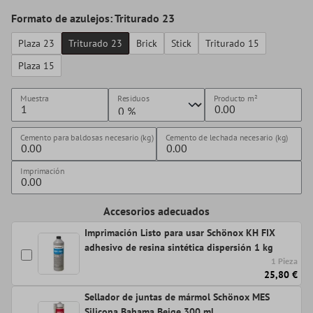
Formato de azulejos: Triturado 23
Plaza 23
Triturado 23
Brick
Stick
Triturado 15
Plaza 15
Muestra
Residuos
Producto
m²
Cemento para baldosas necesario (kg)
Cemento de lechada necesario (kg)
Imprimación
Accesorios adecuados
Imprimación Listo para usar Schönox KH FIX
adhesivo de resina sintética dispersión 1 kg
1 Pieza
25,80 €
Sellador de juntas de mármol Schönox MES
Silicona Bahama Beige 300 ml