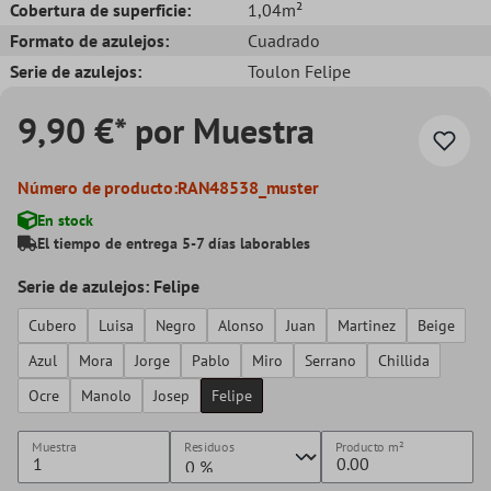
Cobertura de superficie:
1,04m²
Formato de azulejos:
Cuadrado
Serie de azulejos:
Toulon Felipe
9,90 €* por Muestra
Número de producto:
RAN48538_muster
En stock
El tiempo de entrega 5-7 días laborables
Serie de azulejos: Felipe
Cubero
Luisa
Negro
Alonso
Juan
Martinez
Beige
Azul
Mora
Jorge
Pablo
Miro
Serrano
Chillida
Ocre
Manolo
Josep
Felipe
Muestra
Residuos
Producto
m²