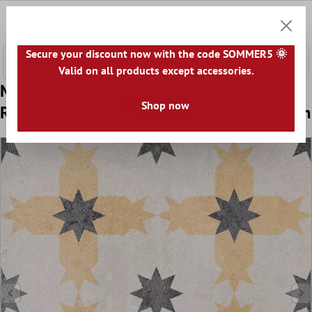
ntenido principal
0
Cesta
Secure your discount now with the code SOMMER5 🌞
Valid on all products except accessories.
Muestra Azulejos De Cemento Aspecto
Shop now
Retro Toulon Pavimento Jorge 18,6x18,6cm