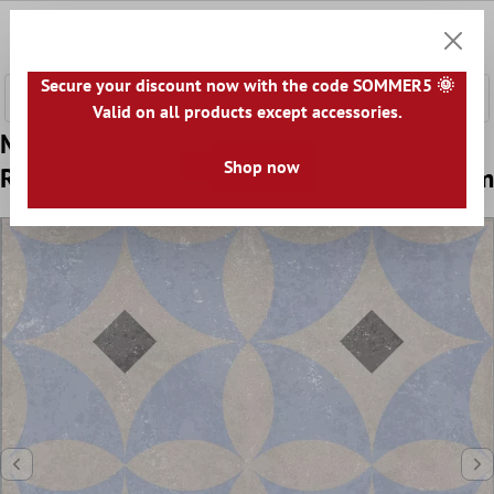
ntenido principal
0
Cesta
Secure your discount now with the code SOMMER5 🌞
Valid on all products except accessories.
Muestra Azulejos De Cemento Aspecto
Shop now
Retro Toulon Pavimento Josep 18,6x18,6cm