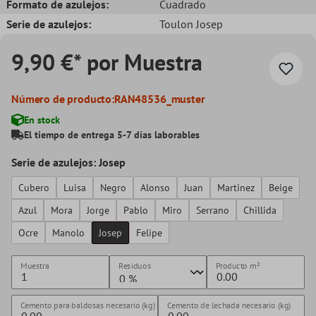
Formato de azulejos:
Cuadrado
Serie de azulejos:
Toulon Josep
9,90 €* por Muestra
Número de producto:
RAN48536_muster
En stock
El tiempo de entrega 5-7 días laborables
Serie de azulejos: Josep
Cubero
Luisa
Negro
Alonso
Juan
Martinez
Beige
Azul
Mora
Jorge
Pablo
Miro
Serrano
Chillida
Ocre
Manolo
Josep
Felipe
Muestra
Residuos
Producto
m²
Cemento para baldosas necesario (kg)
Cemento de lechada necesario (kg)