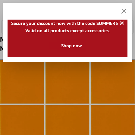
ntenido principal
0
Cesta
Secure your discount now with the code SOMMER5 🌞
Valid on all products except accessories.
Muestra Azulejos De Mosaico Adventure
Shop now
Naranja Mate