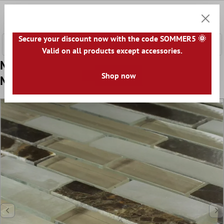
ntenido principal
0
Cesta
Secure your discount now with the code SOMMER5 🌞
Valid on all products except accessories.
Muestra Azulejos De Mosaico Cristal
Shop now
Mármol Quebeck Marrón Mezcla