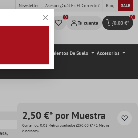
Newsletter
Asesor: ¿cuál Es El Correcto?
Blog
SALE
0
Tu cuenta
0,00 €*
Cesta
de De Azulejo
Revestimientos De Suelo
Accesorios
2,50 €* por Muestra
o
Contenido:
0.01 Metros cuadrados
(250,00 €* / 1 Metros
cuadrados)
casa
,