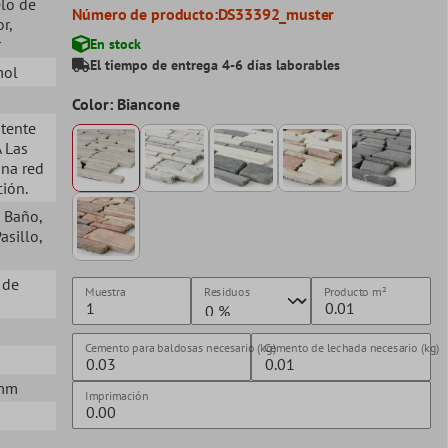
elo de
Número de producto:
DS33392_muster
or
,
r
En stock
El tiempo de entrega 4-6 días laborables
mol
Color: Biancone
stente
A Las
una red
ción.
, Baño
,
Pasillo
,
 de
Muestra
Residuos
Producto
m²
Cemento para baldosas necesario (kg)
Cemento de lechada necesario (kg)
5mm
Imprimación