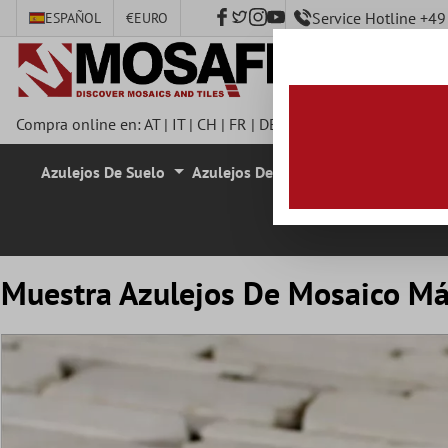
Service Hotline +4
ESPAÑOL
€
EURO
ntenido principal
Compra online en:
AT
|
IT
|
CH
|
FR
|
DE
|
UK
|
CZ
|
SE
|
DK
|
BE
|
Azulejos De Suelo
Azulejos De Pared
Azulejos De M
Muestra Azulejos De Mosaico Má