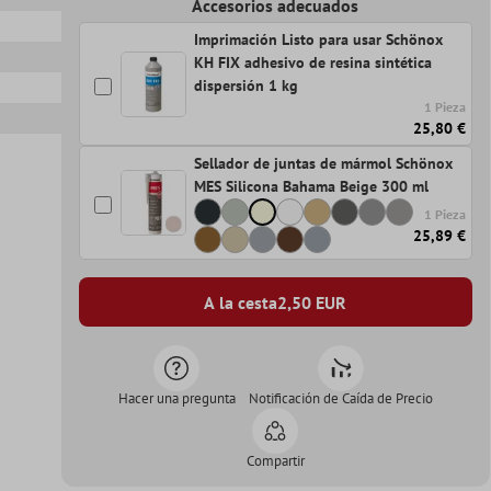
Accesorios adecuados
Imprimación Listo para usar Schönox
KH FIX adhesivo de resina sintética
dispersión 1 kg
1 Pieza
25,80 €
Sellador de juntas de mármol Schönox
MES Silicona Bahama Beige 300 ml
1 Pieza
25,89 €
A la cesta
2,50
EUR
Hacer una pregunta
Notificación de Caída de Precio
Compartir