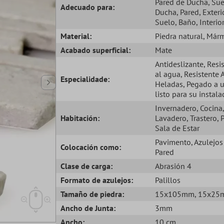
Pared de Ducha
, Su
Adecuado para:
Ducha
, Pared
, Exteri
Suelo
, Baño
, Interio
Material:
Piedra natural
, Már
Acabado superficial:
Mate
Antideslizante
, Resi
al agua
, Resistente 
Especialidade:
Heladas
, Pegado a 
listo para su instala
Invernadero
, Cocina
Habitación:
Lavadero
, Trastero
, 
Sala de Estar
Pavimento
, Azulejos
Colocación como:
Pared
Clase de carga:
Abrasión 4
Formato de azulejos:
Palillos
Tamaño de piedra:
15x105mm
, 15x2
Ancho de Junta:
3mm
Ancho:
10 cm