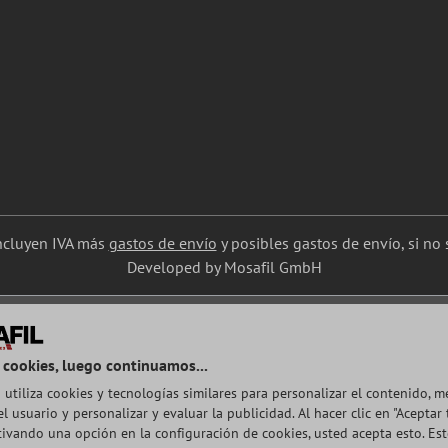
incluyen IVA más
gastos de envío
y posibles gastos de envío, si no s
Developed by Mosafil GmbH
 cookies, luego continuamos...
 utiliza cookies y tecnologías similares para personalizar el contenido, m
l usuario y personalizar y evaluar la publicidad. Al hacer clic en "Aceptar 
ctivando una opción en la configuración de cookies, usted acepta esto. Es