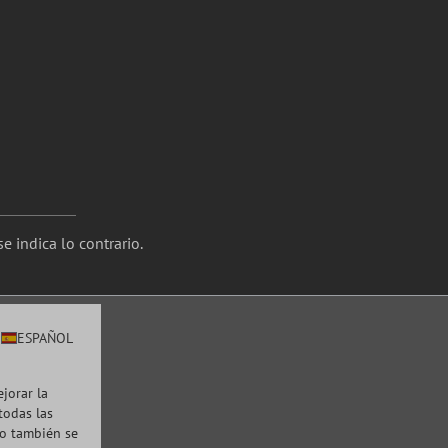
e indica lo contrario.
ESPAÑOL
ejorar la
todas las
to también se