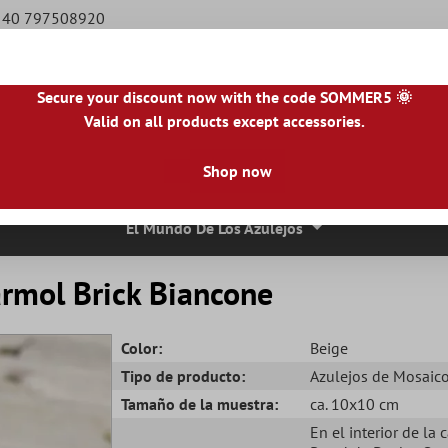
9 40 797508920
Secure your discount now with the code SOMMER5 🌞
Valid on all products except accessories.
NL
|
IE
|
ES
|
PL
|
PT
|
FI
|
GR
|
RO
|
NO
|
HU
|
BG
|
HR
|
LU
Shop now
osaico
Azulejos De Piedra Natural
Losas Para Terrazas
Bor
El Mundo De Los Azulejos
rmol Brick Biancone
Color:
Beige
Tipo de producto:
Azulejos de Mosaic
Tamaño de la muestra:
ca. 10x10 cm
En el interior de la 