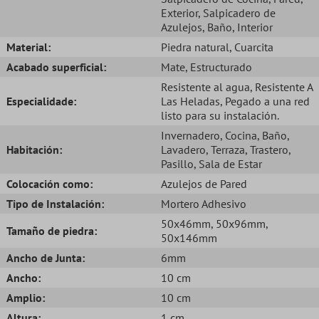
Exterior
, Salpicadero de
Azulejos
, Baño
, Interior
Material:
Piedra natural
, Cuarcita
Acabado superficial:
Mate
, Estructurado
Resistente al agua
, Resistente A
Especialidade:
Las Heladas
, Pegado a una red
listo para su instalación.
Invernadero
, Cocina
, Baño
,
Habitación:
Lavadero
, Terraza
, Trastero
,
Pasillo
, Sala de Estar
Colocación como:
Azulejos de Pared
Tipo de Instalación:
Mortero Adhesivo
50x46mm
, 50x96mm
,
Tamaño de piedra:
50x146mm
Ancho de Junta:
6mm
Ancho:
10 cm
Amplio:
10 cm
Altura:
1 cm