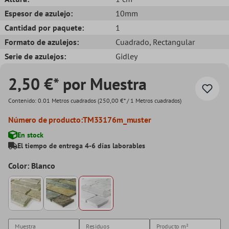
Espesor de azulejo:
10mm
Cantidad por paquete:
1
Formato de azulejos:
Cuadrado
, Rectangular
Serie de azulejos:
Gidley
2,50 €* por Muestra
Contenido:
0.01 Metros cuadrados
(250,00 €* / 1 Metros cuadrados)
Número de producto:
TM33176m_muster
En stock
El tiempo de entrega 4-6 días laborables
Color: Blanco
Muestra
Residuos
Producto
m²