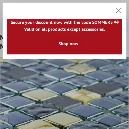
ntenido principal
0
Cesta
Secure your discount now with the code SOMMER5 🌞
Valid on all products except accessories.
Muestra Cristal Piedra Natural Azulejos De
Shop now
Mosaico Cooktown Negro Oro