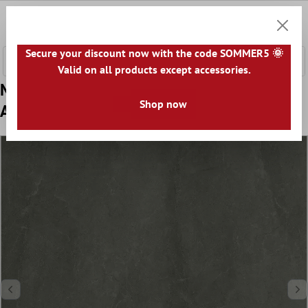
ntenido principal
0
Cesta
Secure your discount now with the code SOMMER5 🌞
Valid on all products except accessories.
Muestra Losas Para Terrazas Napoli
Shop now
Antracita 60x60x3cm