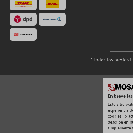
* Todos los precios 
En breve las
Este sitio web
experiencia de
cookies " o a
describe en n
simplemente a