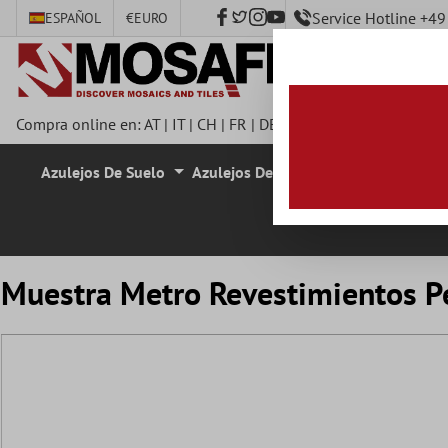
Service Hotline +4
ESPAÑOL
€
EURO
ntenido principal
Compra online en:
AT
|
IT
|
CH
|
FR
|
DE
|
UK
|
CZ
|
SE
|
DK
|
BE
|
Azulejos De Suelo
Azulejos De Pared
Azulejos De M
Muestra Metro Revestimientos Pe