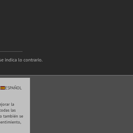
e indica lo contrario.
ESPAÑOL
ejorar la
todas las
to también se
sentimiento,