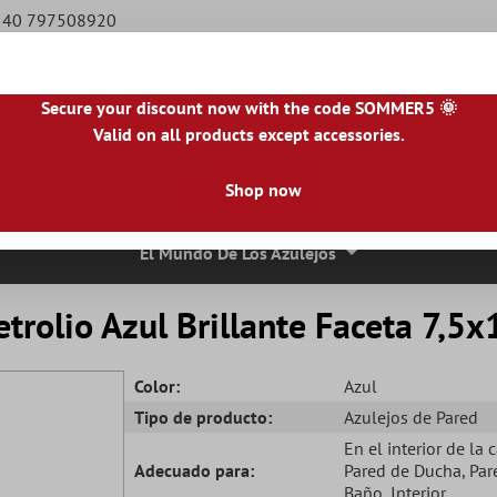
9 40 797508920
Secure your discount now with the code SOMMER5 🌞
Valid on all products except accessories.
NL
|
IE
|
ES
|
PL
|
PT
|
FI
|
GR
|
RO
|
NO
|
HU
|
BG
|
HR
|
LU
Shop now
osaico
Azulejos De Piedra Natural
Losas Para Terrazas
Bor
El Mundo De Los Azulejos
trolio Azul Brillante Faceta 7,5
Color:
Azul
Tipo de producto:
Azulejos de Pared
En el interior de la 
Adecuado para:
Pared de Ducha
, Pa
Baño
, Interior