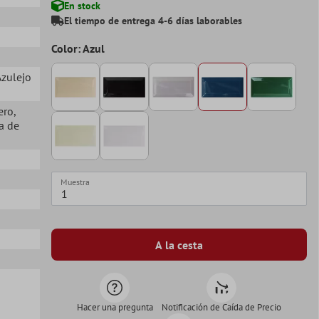
En stock
El tiempo de entrega 4-6 días laborables
Color: Azul
Azulejo
ero
,
la de
Muestra
A la cesta
Hacer una pregunta
Notificación de Caída de Precio