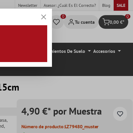
Newsletter
Asesor: ¿cuál Es El Correcto?
Blog
SALE
0
Tu cuenta
0,00 €*
Cesta
de De Azulejo
Revestimientos De Suelo
Accesorios
x15cm
4,90 €* por Muestra
casa
,
red
,
Número de producto:
LZ79480_muster