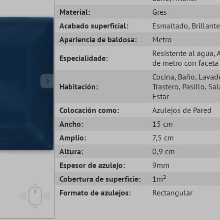
Material:
Gres
Acabado superficial:
Esmaltado
, Brillante
Apariencia de baldosa:
Metro
Resistente al agua
, 
Especialidade:
de metro con faceta
Cocina
, Baño
, Lavad
Habitación:
Trastero
, Pasillo
, Sa
Estar
Colocación como:
Azulejos de Pared
Ancho:
15 cm
Amplio:
7,5 cm
Altura:
0,9 cm
Espesor de azulejo:
9mm
Cobertura de superficie:
1m²
Formato de azulejos:
Rectangular