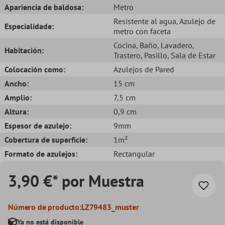
Apariencia de baldosa:
Metro
Resistente al agua
, Azulejo de
Especialidade:
metro con faceta
Cocina
, Baño
, Lavadero
,
Habitación:
Trastero
, Pasillo
, Sala de Estar
Colocación como:
Azulejos de Pared
Ancho:
15 cm
Amplio:
7,5 cm
Altura:
0,9 cm
Espesor de azulejo:
9mm
Cobertura de superficie:
1m²
Formato de azulejos:
Rectangular
3,90 €* por Muestra
Número de producto:
LZ79483_muster
Ya no está disponible