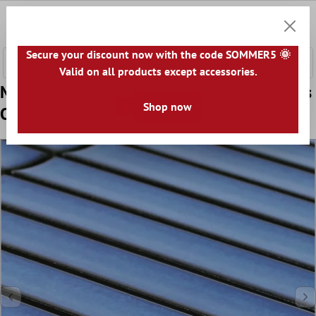
ntenido principal
0
Cesta
Secure your discount now with the code SOMMER5 🌞
Valid on all products except accessories.
Muestra Mosaico Cerámico Azulejos Palillos
Shop now
Ontario Azul