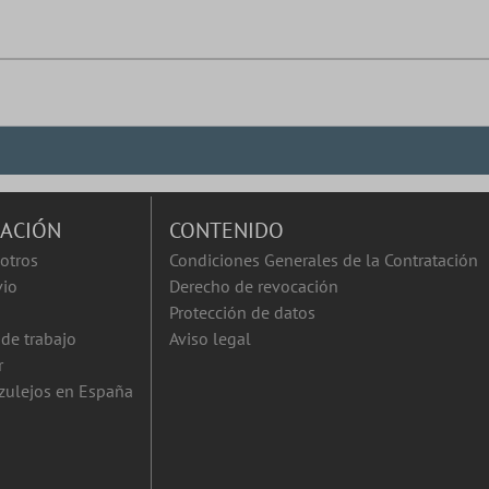
ACIÓN
CONTENIDO
otros
Condiciones Generales de la Contratación
vio
Derecho de revocación
Protección de datos
de trabajo
Aviso legal
r
zulejos en España