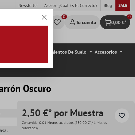
Newsletter
Asesor: ¿cuál Es El Correcto?
Blog
SALE
0
Tu cuenta
0,00 €*
Cesta
de De Azulejo
Revestimientos De Suelo
Accesorios
arrón Oscuro
2,50 €* por Muestra
o
Contenido:
0.01 Metros cuadrados
(250,00 €* / 1 Metros
cuadrados)
casa
,