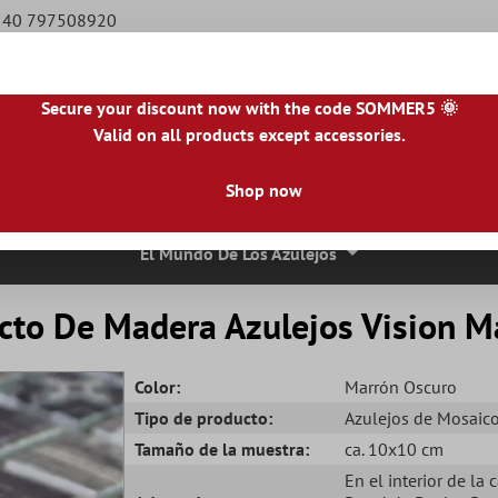
9 40 797508920
Secure your discount now with the code SOMMER5 🌞
Valid on all products except accessories.
NL
|
IE
|
ES
|
PL
|
PT
|
FI
|
GR
|
RO
|
NO
|
HU
|
BG
|
HR
|
LU
Shop now
osaico
Azulejos De Piedra Natural
Losas Para Terrazas
Bor
El Mundo De Los Azulejos
cto De Madera Azulejos Vision M
Color:
Marrón Oscuro
Tipo de producto:
Azulejos de Mosaic
Tamaño de la muestra:
ca. 10x10 cm
En el interior de la 