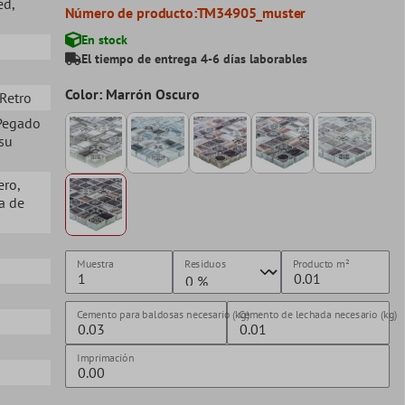
red
,
Número de producto:
TM34905_muster
En stock
El tiempo de entrega 4-6 días laborables
Color: Marrón Oscuro
 Retro
 Pegado
 su
ero
,
la de
Muestra
Residuos
Producto
m²
Cemento para baldosas necesario (kg)
Cemento de lechada necesario (kg)
Imprimación