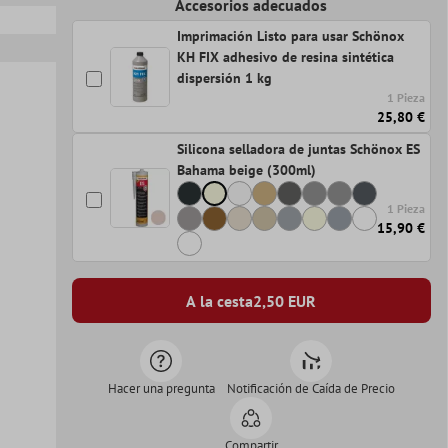
Accesorios adecuados
Imprimación Listo para usar Schönox
KH FIX adhesivo de resina sintética
dispersión 1 kg
1 Pieza
25,80 €
Silicona selladora de juntas Schönox ES
Bahama beige (300ml)
1 Pieza
15,90 €
A la cesta
2,50
EUR
Hacer una pregunta
Notificación de Caída de Precio
Compartir