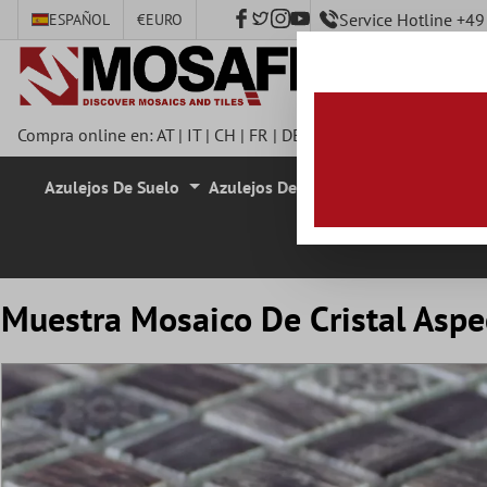
Service Hotline +4
ESPAÑOL
€
EURO
ntenido principal
Compra online en:
AT
|
IT
|
CH
|
FR
|
DE
|
UK
|
CZ
|
SE
|
DK
|
BE
|
Azulejos De Suelo
Azulejos De Pared
Azulejos De M
Muestra Mosaico De Cristal Aspe