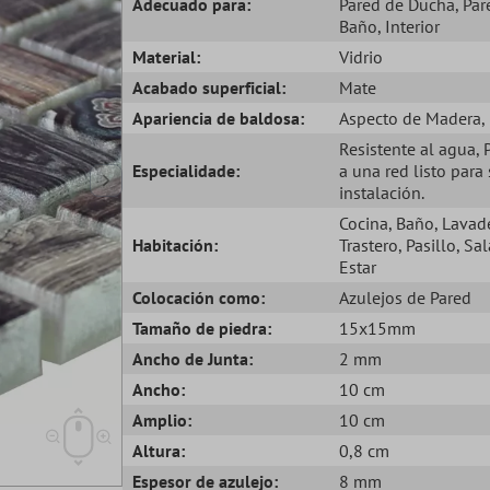
Adecuado para:
Pared de Ducha
, Pa
Baño
, Interior
Material:
Vidrio
Acabado superficial:
Mate
Apariencia de baldosa:
Aspecto de Madera
,
Resistente al agua
,
Especialidade:
a una red listo para
instalación.
Cocina
, Baño
, Lavad
Habitación:
Trastero
, Pasillo
, Sa
Estar
Colocación como:
Azulejos de Pared
Tamaño de piedra:
15x15mm
Ancho de Junta:
2 mm
Ancho:
10 cm
Amplio:
10 cm
Altura:
0,8 cm
Espesor de azulejo:
8 mm