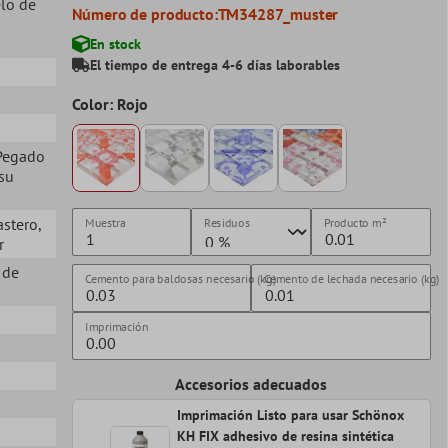
elo de
Número de producto:
TM34287_muster
En stock
El tiempo de entrega 4-6 días laborables
Color: Rojo
 Pegado
 su
rastero
,
Muestra
Residuos
Producto
m²
r
 de
Cemento para baldosas necesario (kg)
Cemento de lechada necesario (kg)
Imprimación
Accesorios adecuados
Imprimación Listo para usar Schönox
KH FIX adhesivo de resina sintética