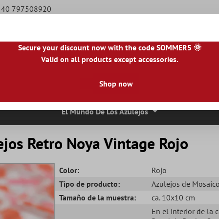
9 40 797508920
Secure your discount now with the code SOMMER5 🌞
Valid on all products except accessories.
NL
|
IE
|
ES
|
PL
|
PT
|
FI
|
GR
|
RO
|
NO
|
HU
|
BG
|
HR
|
LU
Shop now
osaico
Azulejos De Piedra Natural
Losas Para Terrazas
Bor
El Mundo De Los Azulejos
ejos Retro Noya Vintage Rojo
Color:
Rojo
Tipo de producto:
Azulejos de Mosaic
Tamaño de la muestra:
ca. 10x10 cm
En el interior de la 