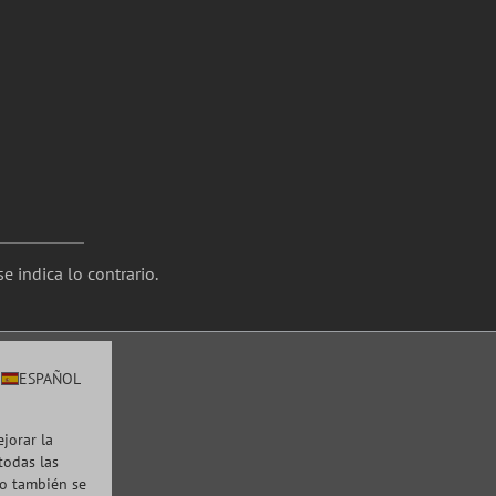
e indica lo contrario.
ESPAÑOL
ejorar la
todas las
to también se