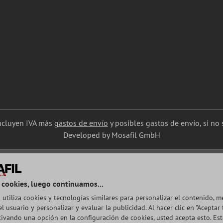
incluyen IVA más
gastos de envío
y posibles gastos de envío, si no s
Developed by Mosafil GmbH
 cookies, luego continuamos...
 utiliza cookies y tecnologías similares para personalizar el contenido, m
l usuario y personalizar y evaluar la publicidad. Al hacer clic en "Aceptar 
ctivando una opción en la configuración de cookies, usted acepta esto. Es