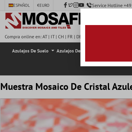
Service Hotline +4
ESPAÑOL
€
EURO
ntenido principal
Compra online en:
AT
|
IT
|
CH
|
FR
|
DE
|
UK
|
CZ
|
SE
|
DK
|
BE
|
Azulejos De Suelo
Azulejos De Pared
Azulejos De M
Muestra Mosaico De Cristal Azul