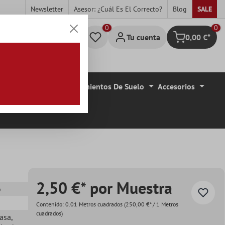
Newsletter
Asesor: ¿cuál Es El Correcto?
Blog
SALE
0
Tu cuenta
0,00 €*
Cesta
de De Azulejo
Revestimientos De Suelo
Accesorios
2,50 €* por Muestra
o
Contenido:
0.01 Metros cuadrados
(250,00 €* / 1 Metros
cuadrados)
casa
,