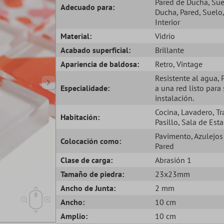
Pared de Ducha
, Su
Adecuado para:
Ducha
, Pared
, Suelo
,
Interior
Material:
Vidrio
Acabado superficial:
Brillante
Apariencia de baldosa:
Retro
, Vintage
Resistente al agua
,
Especialidade:
a una red listo para
instalación.
Cocina
, Lavadero
, T
Habitación:
Pasillo
, Sala de Esta
Pavimento
, Azulejos
Colocación como:
Pared
Clase de carga:
Abrasión 1
Tamaño de piedra:
23x23mm
Ancho de Junta:
2 mm
Ancho:
10 cm
Amplio:
10 cm