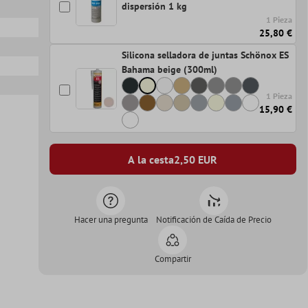
dispersión 1 kg
1 Pieza
25,80 €
Silicona selladora de juntas Schönox ES
Bahama beige (300ml)
1 Pieza
15,90 €
A la cesta
2,50
EUR
Hacer una pregunta
Notificación de Caída de Precio
Compartir