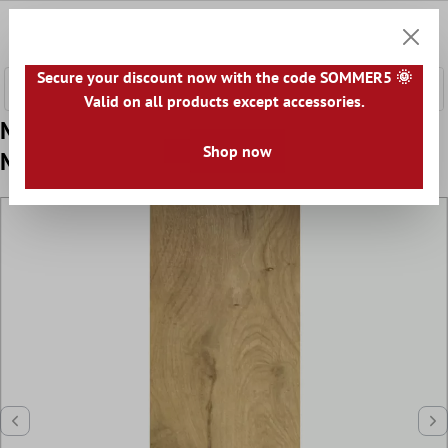
ntenido principal
0
Cesta
Secure your discount now with the code SOMMER5 🌞
Valid on all products except accessories.
Muestra Pavimento Herakles Aspecto De
Shop now
Madera Almond 20x120cm