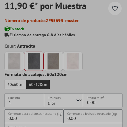
11,90 €* por Muestra
Número de producto:
ZF55693_muster
En stock
El tiempo de entrega 6-8 días hábiles
Color: Antracita
Formato de azulejos: 60x120cm
60x60cm
60x120cm
Muestra
Residuos
Producto
m²
Cemento para baldosas necesario (kg)
Cemento de lechada necesario (kg)