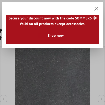
ntenido principal
0
Cesta
Secure your discount now with the code SOMMER5 🌞
Valid on all products except accessories.
Muestra Pavimentos Aspecto de Piedra
Shop now
Horizon Antracita 60x120cm