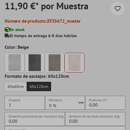
11,90 €* por Muestra
Número de producto:
ZF55672_muster
En stock
El tiempo de entrega 6-8 días hábiles
Color: Beige
Formato de azulejos: 60x120cm
60x60cm
60x120cm
Muestra
Residuos
Producto
m²
Cemento para baldosas necesario (kg)
Cemento de lechada necesario (kg)