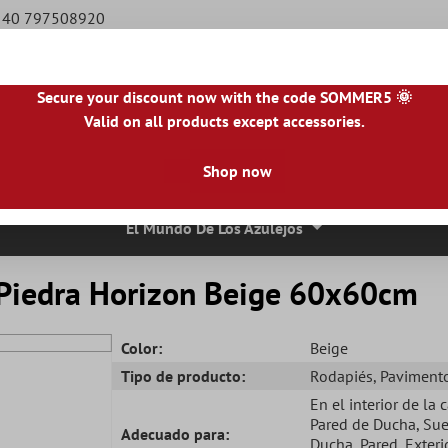
9 40 797508920
Secure your discount now with the code SOMMER5 🌞
Valid on all products except accessories.
NL
|
IE
|
ES
|
PL
|
PT
|
FI
|
GR
|
RO
|
NO
|
HU
|
BG
|
HR
|
LU
Shop now
osaico
Azulejos De Piedra Natural
Losas Para Terrazas
Bor
El Mundo De Los Azulejos
 Piedra Horizon Beige 60x60cm
Color:
Beige
Tipo de producto:
Rodapiés
, Paviment
En el interior de la 
Pared de Ducha
, Su
Adecuado para:
Ducha
, Pared
, Exteri