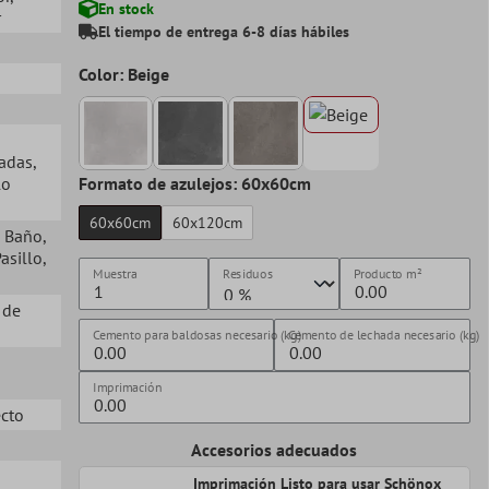
En stock
r
El tiempo de entrega 6-8 días hábiles
Color: Beige
ladas
,
lo
Formato de azulejos: 60x60cm
60x60cm
60x120cm
, Baño
,
Pasillo
,
Muestra
Residuos
Producto
m²
 de
Cemento para baldosas necesario (kg)
Cemento de lechada necesario (kg)
Imprimación
ecto
Accesorios adecuados
Imprimación Listo para usar Schönox