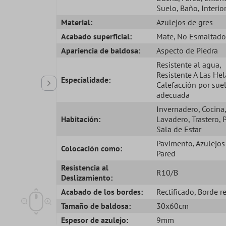
Suelo
, Baño
, Interio
Material:
Azulejos de gres
Acabado superficial:
Mate
, No Esmaltado
Apariencia de baldosa:
Aspecto de Piedra
Resistente al agua
,
Resistente A Las He
Especialidade:
Calefacción por sue
adecuada
Invernadero
, Cocina
Habitación:
Lavadero
, Trastero
, 
Sala de Estar
Pavimento
, Azulejos
Colocación como:
Pared
Resistencia al
R10/B
Deslizamiento:
Acabado de los bordes:
Rectificado
, Borde r
Tamaño de baldosa:
30x60cm
Espesor de azulejo:
9mm