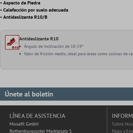
•
Aspecto de Piedra
•
Calefacción por suelo adecuada
•
Antideslizante R10/B
Antideslizante R10
Ángulo de inclinación de 10-19°
Valor de fricción medio, ideal para áreas como cocinas de caf
Únete al boletín
LÍNEA DE ASISTENCIA
INFORM
Mosafil GmbH
Sobre Nos
Rothenburgsorter Marktplatz 5
Pago y En