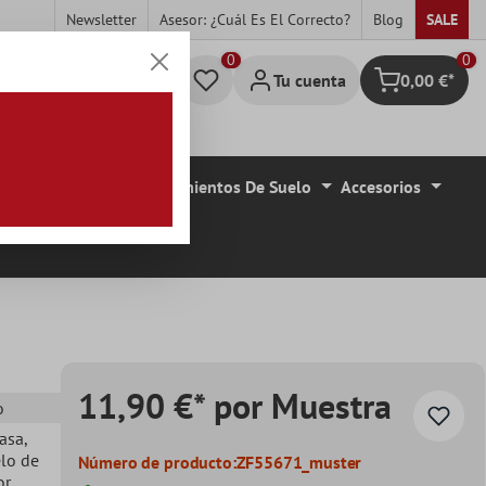
Newsletter
Asesor: ¿cuál Es El Correcto?
Blog
SALE
0
Tu cuenta
0,00 €*
Cesta
de De Azulejo
Revestimientos De Suelo
Accesorios
11,90 €* por Muestra
o
casa
,
elo de
Número de producto:
ZF55671_muster
or
,