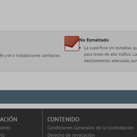
No Esmaltado
La superficie sin esmaltar, 
para áreas de alto tráfico. L
é y té o instalaciones sanitarias.
deslizamiento adecuada, son
ACIÓN
CONTENIDO
otros
Condiciones Generales de la Contratación
vio
Derecho de revocación