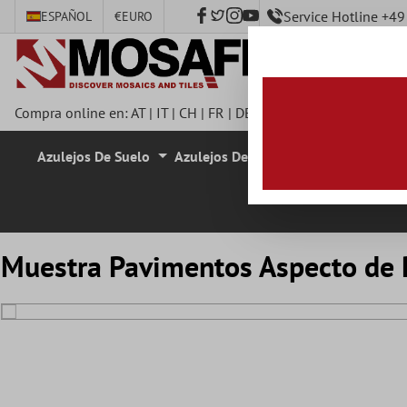
Service Hotline +4
ESPAÑOL
€
EURO
ntenido principal
Compra online en:
AT
|
IT
|
CH
|
FR
|
DE
|
UK
|
CZ
|
SE
|
DK
|
BE
|
Azulejos De Suelo
Azulejos De Pared
Azulejos De M
Muestra Pavimentos Aspecto de