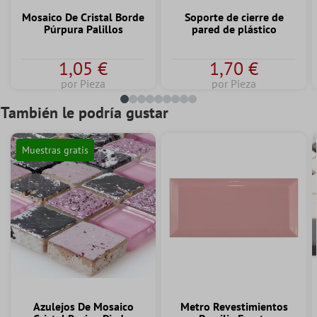
Mosaico De Cristal Borde
Soporte de cierre de
Púrpura Palillos
pared de plástico
1,05 €
1,70 €
por Pieza
por Pieza
También le podría gustar
Muestras gratis
Azulejos De Mosaico
Metro Revestimientos