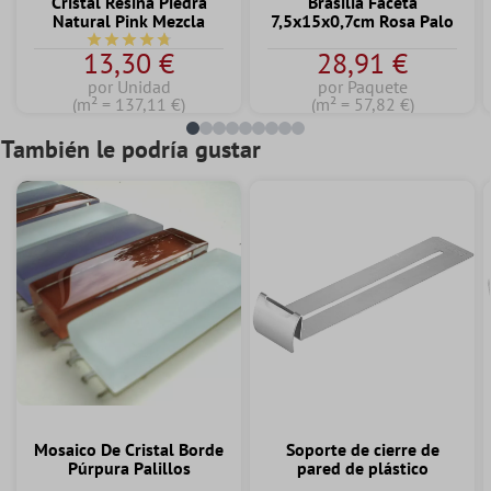
Cristal Resina Piedra
Brasilia Faceta
Natural Pink Mezcla
7,5x15x0,7cm Rosa Palo
Calificación promedio de 4.7 de 5 estrellas
13,30 €
28,91 €
por Unidad
por Paquete
(m² = 137,11 €)
(m² = 57,82 €)
También le podría gustar
Mosaico De Cristal Borde
Soporte de cierre de
Púrpura Palillos
pared de plástico