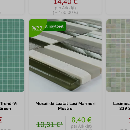
€
14,40 €
per Arkki(t)
)
( = 160,00 €)
Ilmaiset näytteet
%22
 Trend-Vi
Mosaiikki Laatat Lasi Marmori
Lasimosa
 Green
Mostro
829 
€
8,40 €
10,81 €*
per Arkki(t)