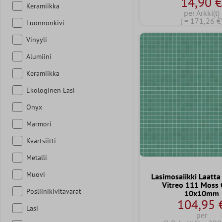
14,90 
Keramiikka
per Arkki(t)
( = 171,26 €
Luonnonkivi
Vinyyli
Alumiini
Keramiikka
Ekologinen Lasi
Onyx
Marmori
Kvartsiitti
Metalli
Muovi
Lasimosaiikki Laatta
Vitreo 111 Moss
Posliinikivitavarat
10x10mm
104,95 
Lasi
per