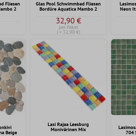
d Fliesen
Glas Pool Schwimmbad Fliesen
Lasimos
Mambo 2
Bordüre Aquatica Mambo 2
Neon It
32,90 €
per Paket
( = 32,90 €)
Lasi Rajaa Leesburg
onkivi
Lasimosa
Monivärinen Mix
ha Beige
704 