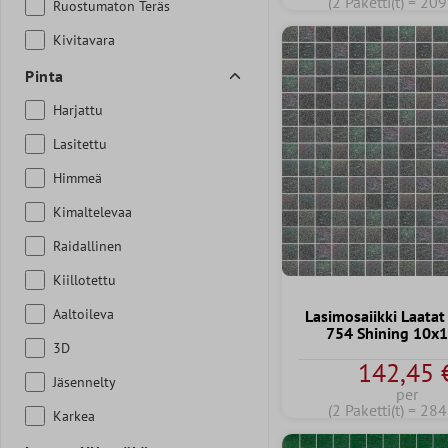
(2 Paketti(t) = 20
Ruostumaton Teräs
Kivitavara
Pinta
Harjattu
Lasitettu
Himmeä
Kimaltelevaa
Raidallinen
Kiillotettu
Aaltoileva
Lasimosaiikki Laatat
754 Shining 10x
3D
142,45 
Jäsennelty
per
(2 Paketti(t) = 28
Karkea