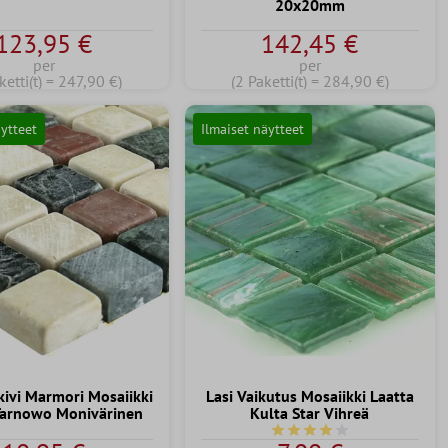
20x20mm
123,95 €
142,45 €
per
per
ketti(t) = 247,90 €)
(2 Paketti(t) = 284,90 €)
äytteet
Ilmaiset näytteet
ivi Marmori Mosaiikki
Lasi Vaikutus Mosaiikki Laatta
Tarnowo Monivärinen
Kulta Star Vihreä
tä
Keskimääräinen arvosana 