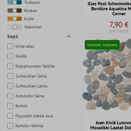
Turkoosi
Glas Pool Schwimmba
Bordüre Aquatica 
Ruskea
Corner
Kulta
7,90 €
Valkoinen
per Stück
Sopii
Ilmaiset näytteet
Uima-allas
Sisällä
Kylpyhuoneen Välitila
Suihkutilan Seinä
Suihkutilan Lattia
Autotallin Seinä
Keittiö
Pysyvästi märkä alue
Joen Kiviä Luonn
Keittiön Välitila
Mosaiikki Laatat Do