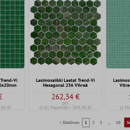
 Trend-Vi
Lasimosaiikki Laatat Trend-Vi
Lasimosa
 20x20mm
Hexagonal 236 Vihreä
Vitr
€
262,34 €
per
4,90 €)
(1.41 Paketti(t) = 369,90 €)
(2 Pa
...
Edellinen
1
2
3
10
S