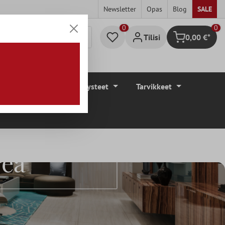
Newsletter
Opas
Blog
SALE
0
Tilisi
0,00 €*
Ostoskori
eunat
Lattianpäällysteet
Tarvikkeet
reä