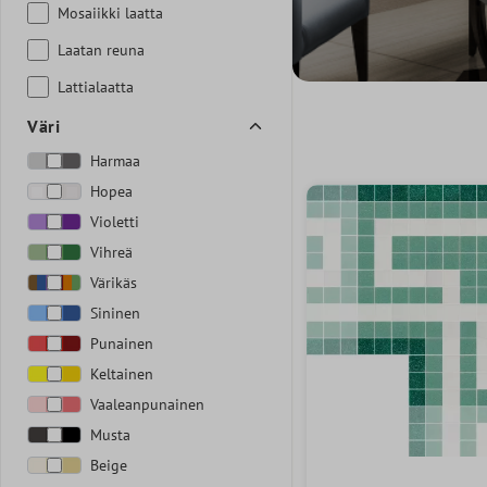
Mosaiikki laatta
Laatan reuna
Lattialaatta
Väri
Harmaa
Hopea
Violetti
Vihreä
Värikäs
Sininen
Punainen
Keltainen
Vaaleanpunainen
Musta
Beige