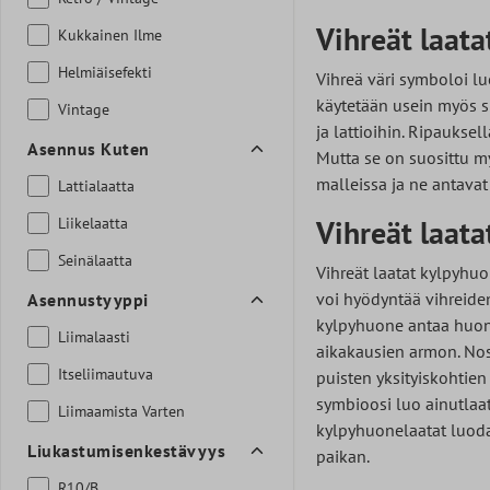
Vihreät laata
Kukkainen Ilme
Helmiäisefekti
Vihreä väri symboloi l
käytetään usein myös sis
Vintage
ja lattioihin. Ripaukse
Asennus Kuten
Mutta se on suosittu my
malleissa ja ne antavat
Lattialaatta
Vihreät laata
Liikelaatta
Seinälaatta
Vihreät laatat kylpyhuo
voi hyödyntää vihreiden 
Asennustyyppi
kylpyhuone antaa huonee
Liimalaasti
aikakausien armon. Nost
Itseliimautuva
puisten yksityiskohtie
symbioosi luo ainutlaat
Liimaamista Varten
kylpyhuonelaatat luoda
Liukastumisenkestävyys
paikan.
R10/B