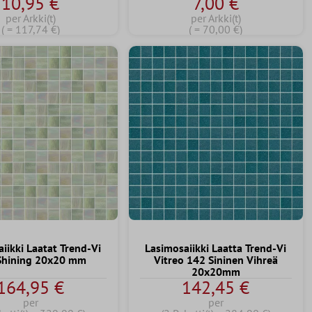
10,95 €
7,00 €
per Arkki(t)
per Arkki(t)
( = 117,74 €)
( = 70,00 €)
iikki Laatat Trend-Vi
Lasimosaiikki Laatta Trend-Vi
Shining 20x20 mm
Vitreo 142 Sininen Vihreä
20x20mm
164,95 €
142,45 €
per
per