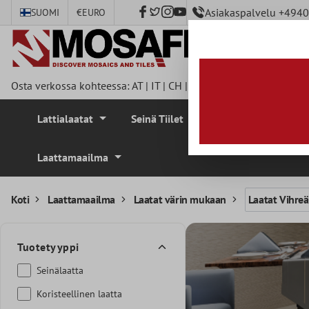
Asiakaspalvelu +494
SUOMI
€
EURO
pääsisältöön
Osta verkossa kohteessa:
AT
|
IT
|
CH
|
FR
|
DE
|
UK
|
CZ
|
SE
|
DK
Lattialaatat
Seinä Tiilet
Mosaiikki Laatat
Laattamaailma
Koti
Laattamaailma
Laatat värin mukaan
Laatat Vihreä
Tuotetyyppi
Seinälaatta
Koristeellinen laatta