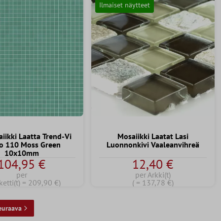
Ilmaiset näytteet
iikki Laatta Trend-Vi
Mosaiikki Laatat Lasi
eo 110 Moss Green
Luonnonkivi Vaaleanvihreä
10x10mm
104,95 €
12,40 €
per
per Arkki(t)
ketti(t) = 209,90 €)
( = 137,78 €)
euraava