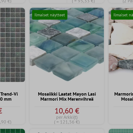
9,90 €)
( = 93,33 €)
(2 Pa
Ilmaiset näytteet
Ilmaiset n
 Trend-Vi
Mosaiikki Laatat Mayon Lasi
Marmori
10 mm
Marmori Mix Merenvihreä
Mosai
€
10,60 €
per Arkki(t)
4,90 €)
( = 121,56 €)