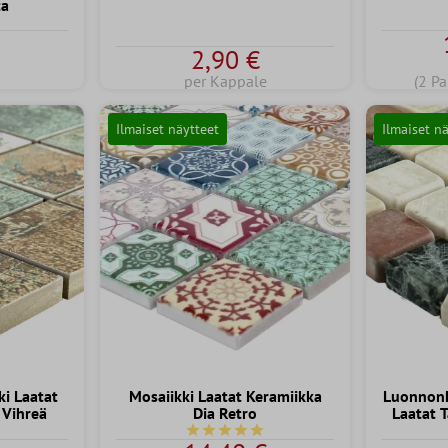
ta
nen arvosana 5 5 tähdestä
2,90 €
per Kappale
(2 Pa
Ilmaiset näytteet
Ilmaiset n
i Laatat
Mosaiikki Laatat Keramiikka
Luonnonk
 Vihreä
Dia Retro
Laatat 
Keskimääräinen arvosana 4.9 5 tähdes