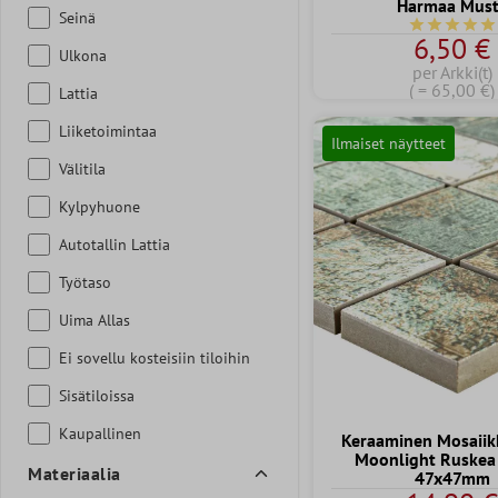
Harmaa Mus
Seinä
Keskimääräi
6,50 €
Ulkona
per Arkki(t)
( = 65,00 €)
Lattia
Liiketoimintaa
Ilmaiset näytteet
Välitila
Kylpyhuone
Autotallin Lattia
Työtaso
Uima Allas
Ei sovellu kosteisiin tiloihin
Sisätiloissa
Kaupallinen
Keraaminen Mosaiikk
Moonlight Ruskea
Materiaalia
47x47mm