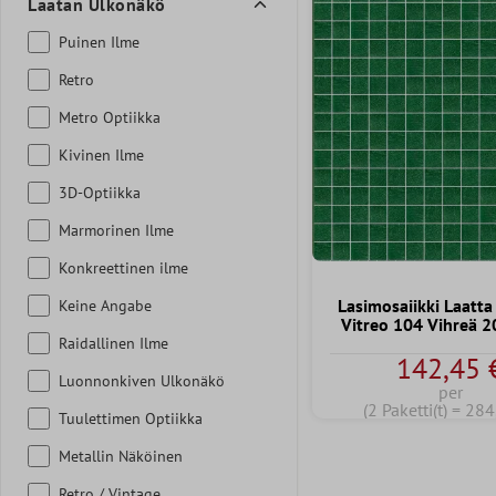
Laatan Ulkonäkö
Puinen Ilme
Retro
Metro Optiikka
Kivinen Ilme
3D-Optiikka
Marmorinen Ilme
Konkreettinen ilme
Lasimosaiikki Laatta
Keine Angabe
Vitreo 104 Vihreä
Raidallinen Ilme
142,45 
Luonnonkiven Ulkonäkö
per
(2 Paketti(t) = 28
Tuulettimen Optiikka
Metallin Näköinen
Retro / Vintage