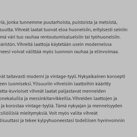
ä, jonka tunnemme puutarhoista, puistoista ja metsistä,
uutta. Vihreät laatat tuovat eloa huoneisiin, erityisesti seiniin
ämä väri tuo rauhaa rentoutumisalueisiin tai työhuoneisiin.
päristön. Vihreitä laattoja käytetään usein moderneissa
oneesi voivat välittää myös luonnon rauhaa ja elinvoimaa.
ät taitavasti moderni ja vintage-tyyli. Nykyaikainen konsepti
en luomiseksi. Ylisuuriin vihreisiin laattoihin kääritty
atta-kuvioiset vihreät laatat paljastavat menneiden
ekaluilla ja messinkitarvikkeilla. Vihreiden laattojen ja
ja korostaa vintage-tyyliä. Tämä nykyajan ja menneisyyden
löllisiä mieltymyksiä. Voit myös valita vihreät
isuuttasi ja tekee kylpyhuoneestasi todellisen hyvinvoinnin