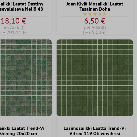
aiikki Laatat Destiny
Joen Kiviä Mosaiikki Laatat
sevalaiseva Neliö 48
Tasainen Doha
Keskimääräinen arvosana 
18,10 €
6,50 €
per Arkki(t)
per Arkki(t)
( = 201,11 €)
( = 65,00 €)
iikki Laatat Trend-Vi
Lasimosaiikki Laatta Trend-Vi
Shining 20x20 cm
Vitreo 119 Oliivinvihreä