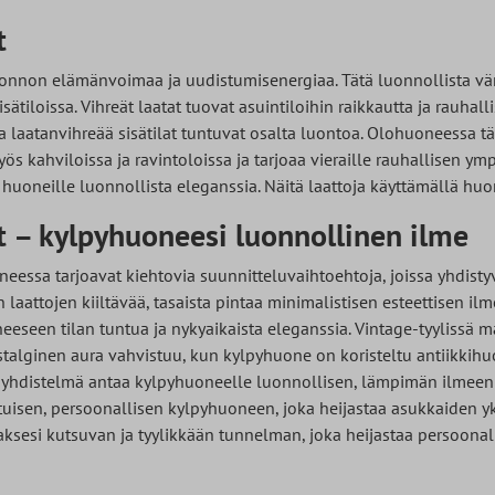
t
uonnon elämänvoimaa ja uudistumisenergiaa. Tätä luonnollista väri
ätiloissa. Vihreät laatat tuovat asuintiloihin raikkautta ja rauhallis
lla laatanvihreää sisätilat tuntuvat osalta luontoa. Olohuoneessa t
ös kahviloissa ja ravintoloissa ja tarjoaa vieraille rauhallisen ym
 huoneille luonnollista eleganssia. Näitä laattoja käyttämällä hu
t – kylpyhuoneesi luonnollinen ilme
neessa tarjoavat kiehtovia suunnitteluvaihtoehtoja, joissa yhdistyv
laattojen kiiltävää, tasaista pintaa minimalistisen esteettisen ilme
seen tilan tuntua ja nykyaikaista eleganssia. Vintage-tyylissä m
alginen aura vahvistuu, kun kylpyhuone on koristeltu antiikkihuon
n yhdistelmä antaa kylpyhuoneelle luonnollisen, lämpimän ilmeen 
uisen, persoonallisen kylpyhuoneen, joka heijastaa asukkaiden yksi
ksesi kutsuvan ja tyylikkään tunnelman, joka heijastaa persoonall