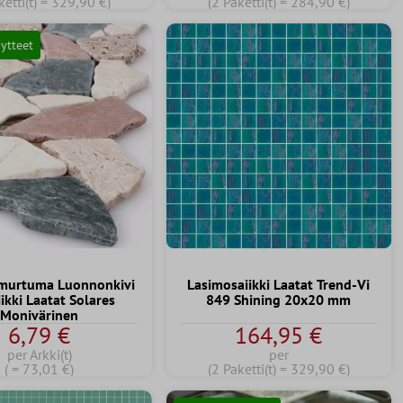
ketti(t) = 329,90 €)
(2 Paketti(t) = 284,90 €)
äytteet
murtuma Luonnonkivi
Lasimosaiikki Laatat Trend-Vi
ikki Laatat Solares
849 Shining 20x20 mm
Monivärinen
6,79 €
164,95 €
per Arkki(t)
per
( = 73,01 €)
(2 Paketti(t) = 329,90 €)