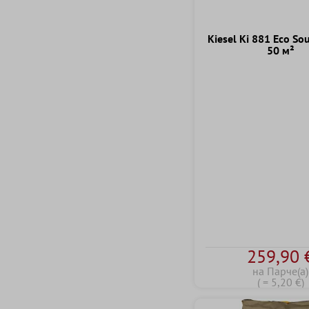
Kiesel Ki 881 Eco So
50 м²
259,90 
на Парче(а)
( = 5,20 €)