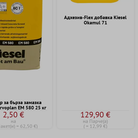
Адхезив-Flex добавка Kiesel
Okamul 71
р за бърза замазка
ervoplan EM 580 25 кг
2,50 €
129,90 €
на
на Парче(а)
акет(и) = 62,50 €)
( = 12,99 €)