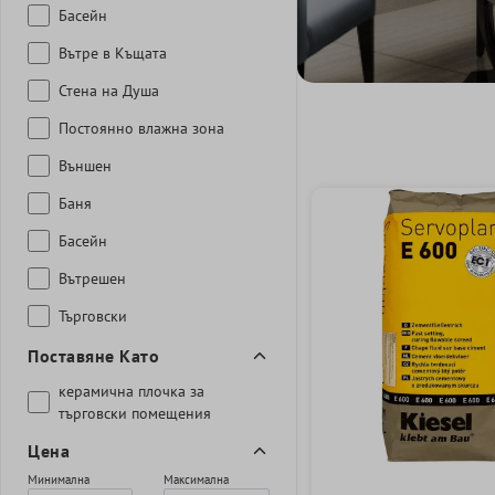
Басейн
Вътре в Къщата
Стена на Душа
Постоянно влажна зона
Външен
Баня
Басейн
Вътрешен
Търговски
Поставяне Като
керамична плочка за
търговски помещения
Цена
Минимална
Максимална