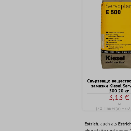
Свързващо вещество
замазки Kiesel Ser
500 20 кг
3,13 €
на
(20 Пакет(и) = 62
Estrich
, auch als
Estri
eine glatte und ebene 