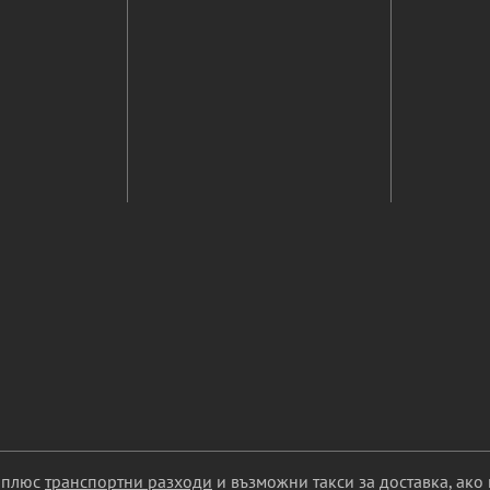
С плюс
транспортни разходи
и възможни такси за доставка, ако 