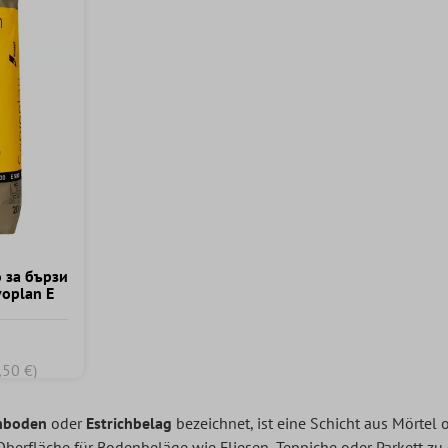
 за бързи
voplan E
,50 €)
chboden
oder
Estrichbelag
bezeichnet, ist eine Schicht aus Mörtel
Oberfläche für Bodenbeläge wie Fliesen, Teppiche oder Parkett zu 