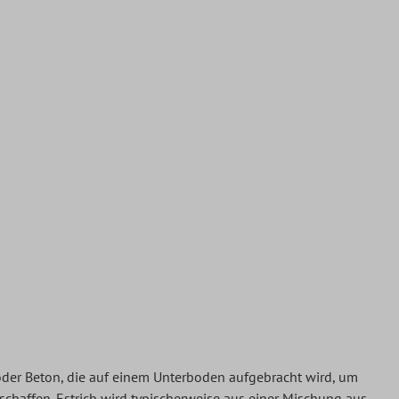
 oder Beton, die auf einem Unterboden aufgebracht wird, um
schaffen. Estrich wird typischerweise aus einer Mischung aus