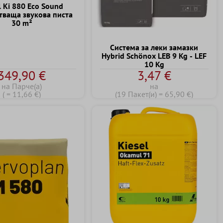
l Ki 880 Eco Sound
тваща звукова писта
30 m²
Система за леки замазки
Hybrid Schönox LEB 9 Kg - LEF
10 Kg
349,90 €
3,47 €
на Парче(а)
на
( = 11,66 €)
(19 Пакет(и) = 65,90 €)