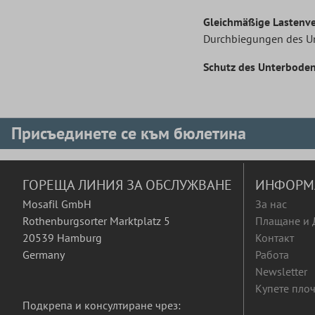
Gleichmäßige Lastenve
Durchbiegungen des Un
Schutz des Unterboden
Присъединете се към бюлетина
ГОРЕЩА ЛИНИЯ ЗА ОБСЛУЖВАНЕ
ИНФОРМ
Mosafil GmbH
За нас
Rothenburgsorter Marktplatz 5
Плащане и 
20539 Hamburg
Контакт
Germany
Работа
Newsletter
Купете плоч
Подкрепа и консултиране чрез: