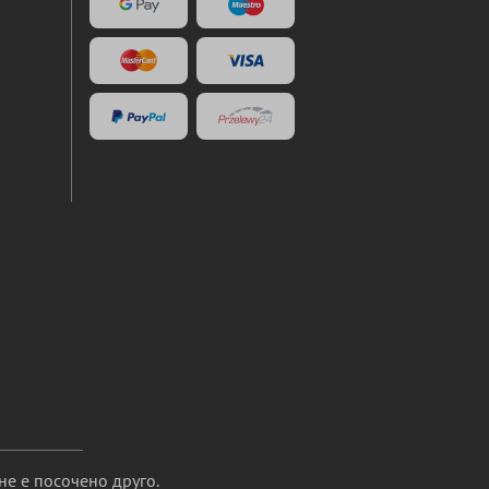
не е посочено друго.