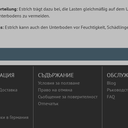
rteilung:
Estrich trägt dazu bei, die Lasten gleichmäßig auf dem U
terbodens zu vermeiden.
s:
Estrich kann auch den Unterboden vor Feuchtigkeit, Schädlin
АЦИЯ
СЪДЪРЖАНИЕ
ОБСЛУЖ
Условия за ползване
Blog
Доставка
Право на отмяна
Ръководст
Съобщение за поверителност
FAQ
Отпечатък
ки в Германия