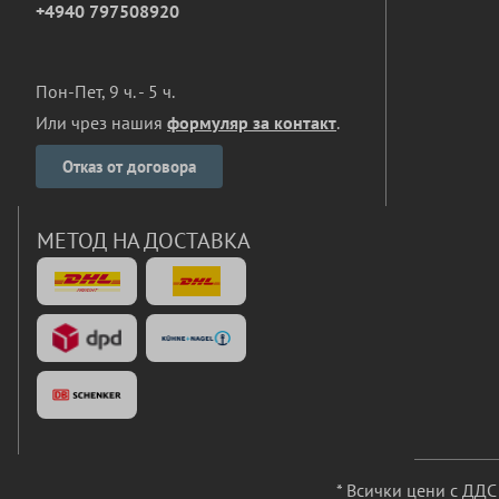
+4940 797508920
Пон-Пет, 9 ч. - 5 ч.
Или чрез нашия
формуляр за контакт
.
Отказ от договора
МЕТОД НА ДОСТАВКА
* Всички цени с ДД