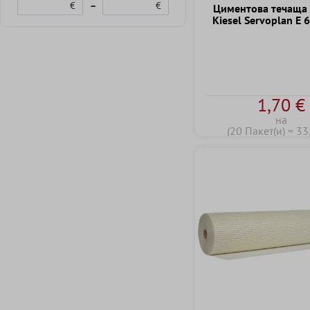
€
–
€
Циментова течаща 
Kiesel Servoplan E 
1,70 €
на
(20 Пакет(и) = 33