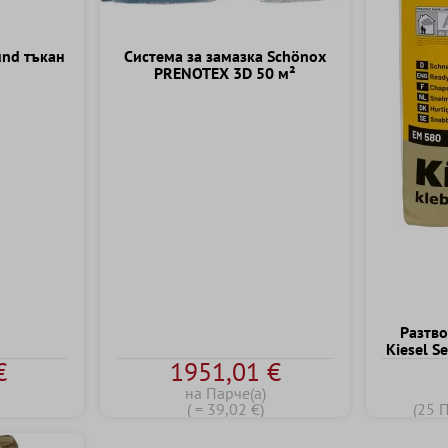
und тъкан
Система за замазка Schönox
PRENOTEX 3D 50 м²
Разтво
Kiesel S
€
1951,01 €
на Парче(а)
( = 39,02 €)
(25 П