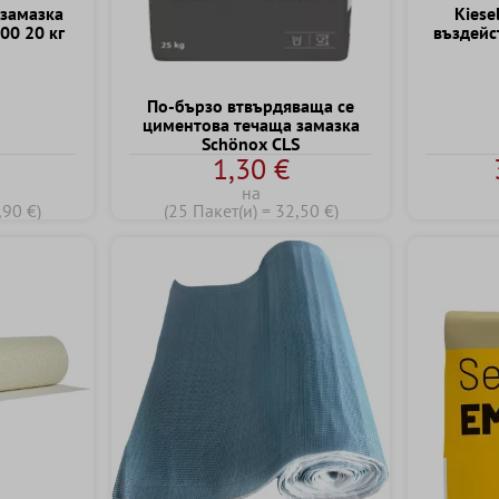
замазка
Kiese
600 20 кг
въздейс
По-бързо втвърдяваща се
циментова течаща замазка
Schönox CLS
1,30 €
на
,90 €)
(25 Пакет(и) = 32,50 €)