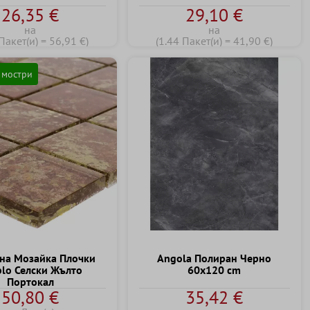
26,35 €
29,10 €
на
на
Пакет(и) = 56,91 €)
(1.44 Пакет(и) = 41,90 €)
 мостри
на Mозайка Плочки
Angola Полиран Черно
lo Селски Жълто
60x120 cm
Портокал
50,80 €
35,42 €