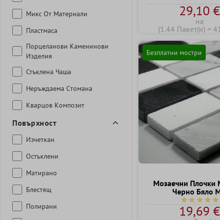
29,10 
Mикс Oт Mатериали
на
(1.44 Пакет(и) = 4
Пластмаса
Порцеланови Kаменинови
Безплатни мостри
Изделия
Стъклена Чаша
Неръждаема Cтомана
Кварцов Kомпозит
Повърхност
Изчеткан
Остъклени
Матирано
Mозаечни Плочки
Блестящ
Черно Бяло M
Средна оцен
Полирани
19,69 