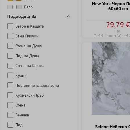
New York Черно П
Бяло
60x60 cm
Подходящ За
29,79 
Вътре в Къщата
на
(1.44 Пакет(и) = 4
Баня Плочки
Стена на Душа
Под на Душа
Стена на Гаража
Кухня
Постоянно влажна зона
Кухненски Гръб
Стена
Външен
Под
Selene Небесно 