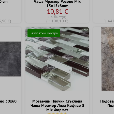
0 cm
Чаша Мрамор Розово Mix
15x15x8mm
€
10,81 €
на Лист(и)
5,90 €)
( = 108,10 €)
(1.44 
Безплатни мостри
но 30x60
Mозаечни Плочки Стъклена
Подова
Чаша Мрамор Лила Kафяво 3
По
Mix Формат