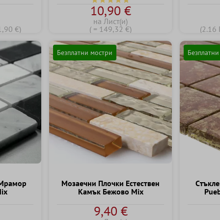
Средна оценка за 4.7 от 5 звезди
€
10,90 €
на Лист(и)
1,90 €)
( = 149,32 €)
(2.16 
Безплатни мостри
Безплатни
 Мрамор
Mозаечни Плочки Естествен
Cтъкле
ix
Kамък Бежово Mix
Pueb
ка за 5 от 5 звезди
€
9,40 €