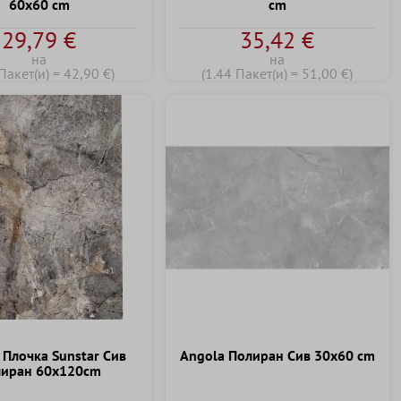
60x60 cm
cm
29,79 €
35,42 €
на
на
Пакет(и) = 42,90 €)
(1.44 Пакет(и) = 51,00 €)
 Плочка Sunstar Сив
Angola Полиран Сив 30x60 cm
лиран 60x120cm