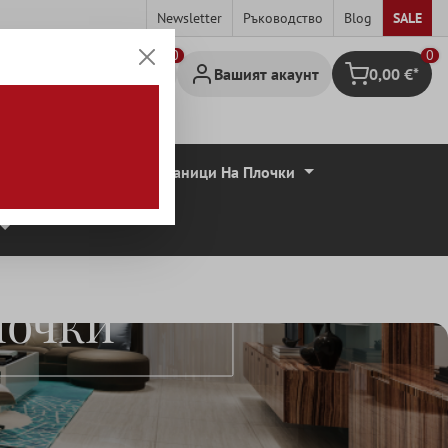
Newsletter
Ръководство
Blog
SALE
0
Вашият акаунт
0,00 €*
Количка за па
совидни Плочи
Граници На Плочки
лочки