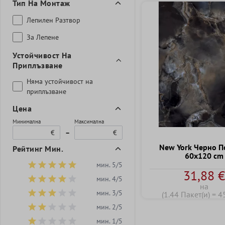
Тип На Монтаж
Лепилен Разтвор
За Лепене
Устойчивост На
Приплъзване
Hяма устойчивост на
приплъзване
Цена
Минимална
Максимална
€
–
€
New York Черно П
Рейтинг Мин.
60x120 cm
мин. 5/5
Добави филтър: Минимална оценка 5 от 5 звезди
31,88 
мин. 4/5
Добави филтър: Минимална оценка 4 от 5 звезди
на
мин. 3/5
(1.44 Пакет(и) = 4
Добави филтър: Минимална оценка 3 от 5 звезди
мин. 2/5
Добави филтър: Минимална оценка 2 от 5 звезди
мин. 1/5