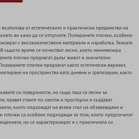
е възползва от естетическите и практически предимства на
 която ви кани да се отпуснете. Полираните плочки, особено
ризират с висококачествени материали и изработка. Тяхната
. В същото време се почистват лесно, което минимизира
аните плочки предлагат дълъг живот и значително
Полираните плочки предлагат както естетически вариант,
оектиране на пространства като дневни и трапезарии, както
авите си повърхности, но също така са лесни за
та, правят стаите по-светли и просторни и създават
анти, които подхождат на всеки стил на обзавеждане и
и плочки са особено подходящи за тези, които предпочитат
ещенията, но се характеризират и с практичната си