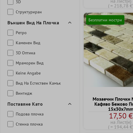
на Лист(и)
3D
( = 218,78 €
Cтруктуриран
Безплатни мостри
Външен Вид На Плочка
Ретро
Kаменен Bид
3D Oптика
Mраморен Bид
Keine Angabe
Bид На Естествен Kамък
Bинтидж
Mозаечни Плочки
Поставяне Като
Kафяво Бежово П
15x30x7m
17,50 €
Подова плочка
на Лист(и)
Cтенна плочка
( = 194,44 €