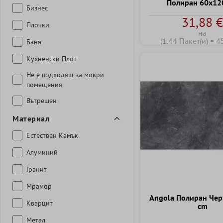
Полиран 60x12
Бизнес
31,88 
Плочки
на
(1.44 Пакет(и) = 4
Баня
Кухненски Плот
Не е подходящ за мокри
помещения
Вътрешен
Mатериал
Естествен Kамък
Aлуминий
Гранит
Мрамор
Angola Полиран Чер
Kварцит
cm
Метал