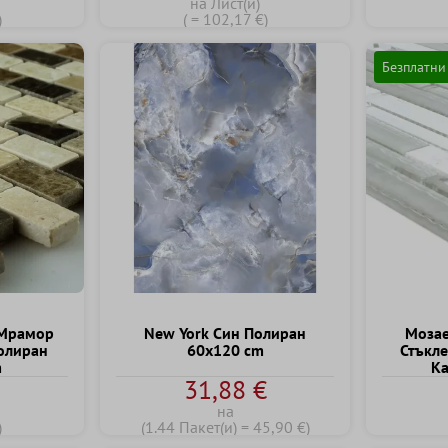
на Лист(и)
)
( = 102,17 €)
Безплатни
 Мрамор
New York Син Полиран
Mозае
олиран
60x120 cm
Стъкле
m
Kа
31,88 €
на
)
(1.44 Пакет(и) = 45,90 €)