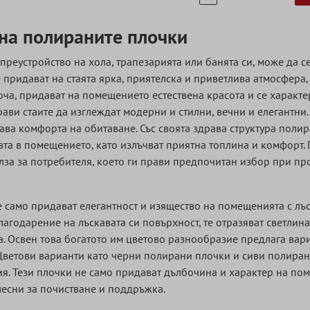
на полираните плочки
 преустройство на хола, трапезарията или банята си, може да с
 придават на стаята ярка, приятелска и приветлива атмосфера,
оча, придават на помещението естествена красота и се характе
ави стаите да изглеждат модерни и стилни, вечни и елегантни
ва комфорта на обитаване. Със своята здрава структура полир
та в помещението, като излъчват приятна топлина и комфорт. 
лза за потребителя, което ги прави предпочитан избор при пр
само придават елегантност и изящество на помещенията с лъск
лагодарение на лъскавата си повърхност, те отразяват светлина
. Освен това богатото им цветово разнообразие предлага вари
 Цветови варианти като черни полирани плочки и сиви полиран
я. Тези плочки не само придават дълбочина и характер на пом
 лесни за почистване и поддръжка.