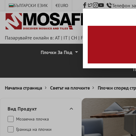
Телефон з
БЪЛГАРСКИ ЕЗИК
€
EURO
сновното съдържание
Пазарувайте онлайн в:
AT
|
IT
|
CH
|
FR
|
DE
|
UK
|
CZ
|
SE
|
DK
Плочки За Под
Стенни Плочки
П
Начална страница
Светът на плочките
Плочки според ст
Вид Продукт
Mозаечна плочка
Граница на плочки