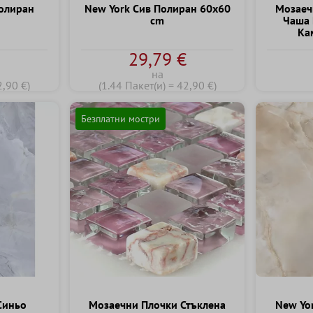
олиран
New York Сив Полиран 60x60
Mозаеч
cm
Чаша 
Kа
€
29,79 €
на
2,90 €)
(1.44 Пакет(и) = 42,90 €)
Безплатни мостри
Cиньо
Mозаечни Плочки Стъклена
New Yo