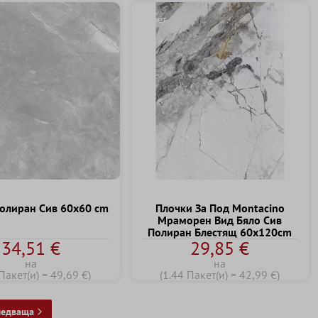
Съвет
олиран Сив 60x60 cm
Плочки За Под Montacino
Мраморен Вид Бяло Сив
Полиран Блестящ 60x120cm
34,51 €
29,85 €
на
на
Пакет(и) = 49,69 €)
(1.44 Пакет(и) = 42,99 €)
ледваща