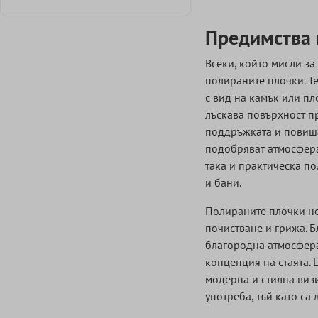
Добави филтър: Минимална оценка 1 от 5 звезди
Предимства 
Всеки, който мисли за
полираните плочки. Те
с вид на камък или пл
лъскава повърхност пр
поддръжката и повиша
подобряват атмосфера
така и практическа по
и бани.
Полираните плочки не 
почистване и грижа. Б
благородна атмосфера
концепция на стаята.
модерна и стилна визи
употреба, тъй като са