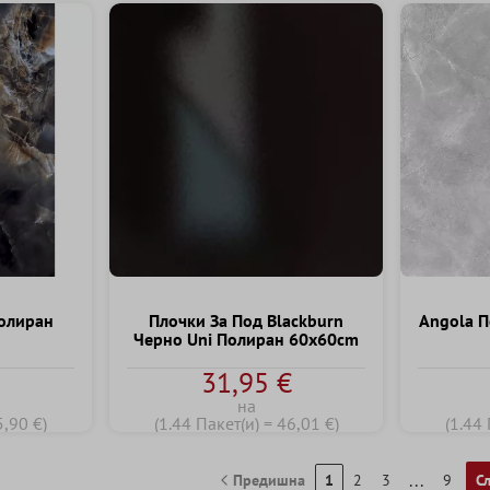
олиран
Плочки За Под Blackburn
Angola П
Черно Uni Полиран 60x60cm
€
31,95 €
на
5,90 €)
(1.44 Пакет(и) = 46,01 €)
(1.44 
...
Предишна
1
2
3
9
С