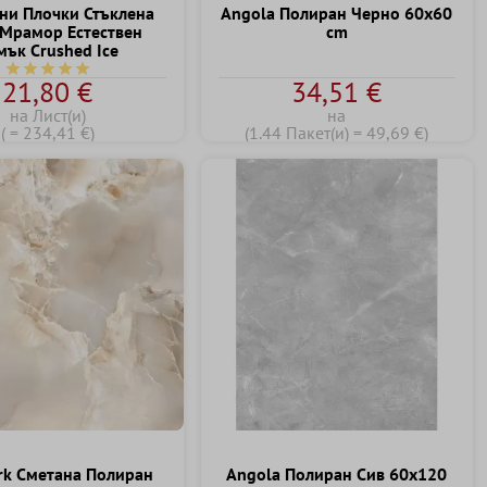
ни Плочки Стъклена
Angola Полиран Черно 60x60
Мрамор Естествен
cm
мък Crushed Ice
Средна оценка за 5 от 5 звезди
21,80 €
34,51 €
на Лист(и)
на
( = 234,41 €)
(1.44 Пакет(и) = 49,69 €)
rk Cметана Полиран
Angola Полиран Сив 60x120