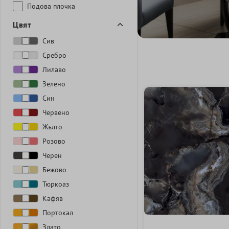
Подова плочка
Цвят
Сив
Сребро
Лилаво
Зелено
Син
Червено
Жълто
Розово
Черен
Бежово
Тюркоаз
Кафяв
Портокал
Злато