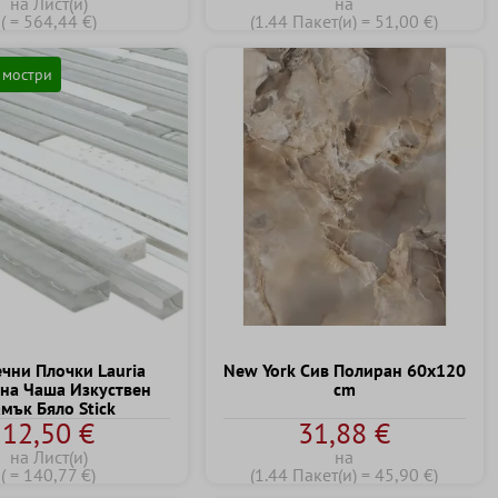
на Лист(и)
на
( = 564,44 €)
(1.44 Пакет(и) = 51,00 €)
 мостри
чни Плочки Lauria
New York Сив Полиран 60x120
на Чаша Изкуствен
cm
мък Бяло Stick
12,50 €
31,88 €
на Лист(и)
на
( = 140,77 €)
(1.44 Пакет(и) = 45,90 €)