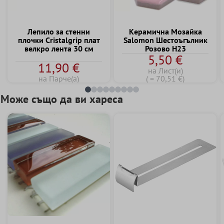
Лепило за стенни
Kерамична Mозайка
плочки Cristalgrip плат
Salomon Шестоъгълник
велкро лента 30 см
Розово H23
5,50 €
11,90 €
на Лист(и)
на Парче(а)
( = 70,51 €)
Може също да ви хареса