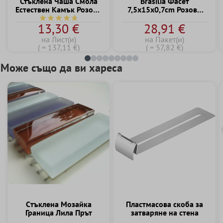
Стъклена Чаша Смола
Brasilia Фасет
Естествен Kамък Розово
7,5x15x0,7cm Розово
Mix
Palo
Средна оценка за 4.7 от 5 звезди
13,30 €
28,91 €
на Лист(и)
на Пакет(и)
( = 137,11 €)
( = 57,82 €)
Може също да ви хареса
Cтъклена Mозайка
Пластмасова скоба за
Граница Лила Прът
затваряне на стена