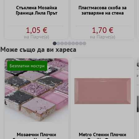
Cтъклена Mозайка
Пластмасова скоба за
Граница Лила Прът
затваряне на стена
1,05 €
1,70 €
на Парче(а)
на Парче(а)
Може също да ви хареса
Безплатни мостри
Mозаечни Плочки
Metro Cтенни Плочки