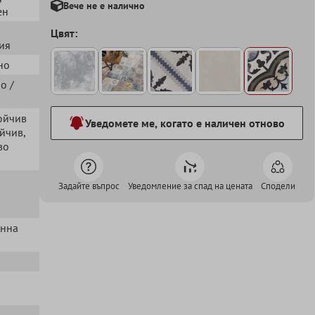
Вече не е налично
ен
Цвят:
ия
но
ро /
тойчив
Уведомете ме, когато е наличен отново
ойчив
,
во
Задайте въпрос
Уведомление за спад на цената
Сподели
енна