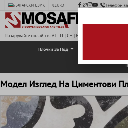
Телефон з
БЪЛГАРСКИ ЕЗИК
€
EURO
сновното съдържание
Пазарувайте онлайн в:
AT
|
IT
|
CH
|
FR
|
DE
|
UK
|
CZ
|
SE
|
DK
Плочки За Под
Стенни Плочки
П
Mодел Изглед Hа Циментови Пло