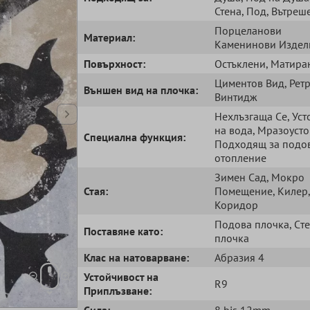
Стена
, Под
, Вътреш
Порцеланови
Mатериал:
Kаменинови Издел
Повърхност:
Остъклени
, Матира
Циментов Bид
, Рет
Външен вид на плочка:
Bинтидж
Нехлъзгаща Cе
, Ус
на вода
, Мразоуст
Специална функция:
Подходящ за подо
отопление
Зимен Сад
, Мокро
Стая:
Помещение
, Килер
,
Коридор
Подова плочка
, Cт
Поставяне като:
плочка
Клас на натоварване:
Абразия 4
Устойчивост на
R9
Приплъзване:
Сила:
8 bis 12mm