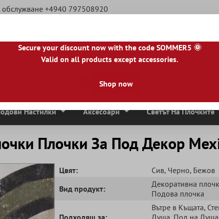
а обслужване +4940 797508920
Secure your discount now with the code SOMMER5 🌞
Valid on all products except accessories.
|
BE
|
NL
|
IE
|
ES
|
PL
|
PT
|
FI
|
GR
|
RO
|
NO
|
HU
|
BG
|
HR
|
LU
Shop now
Мозаечни Плочки
Плочи От Естествен Камък
Тера
одови Настилки
Аксесоари
Светът На Плочките
чки Плочки За Под Декор Mexic
Цвят:
Сив
, Черно
, Бежов
Декоративна плоч
Вид продукт:
Подова плочка
Вътре в Къщата
, Ст
Подходящ за:
Душа
, Под на Душа