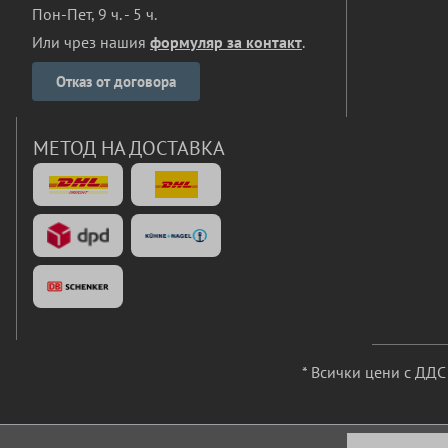
Пон-Пет, 9 ч. - 5 ч.
Или чрез нашия
формуляр за контакт
.
Отказ от договора
МЕТОД НА ДОСТАВКА
* Всички цени с ДД