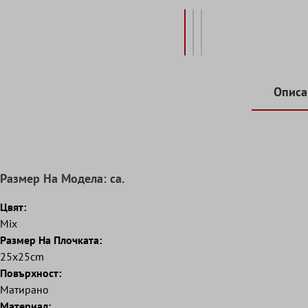
Описа
Pазмер Hа Mодела: ca.
Цвят:
Mix
Размер Hа Плочката:
25x25cm
Повърхност:
Матирано
Mатериал: