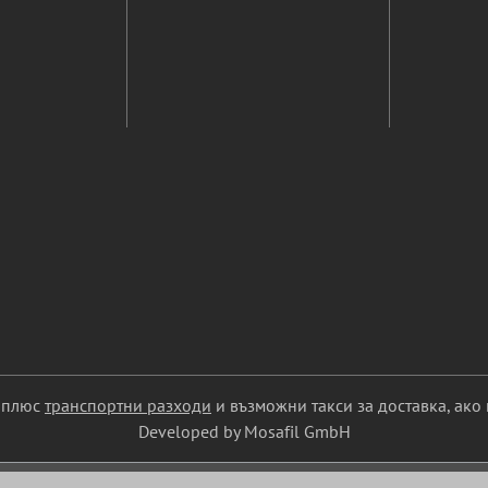
С плюс
транспортни разходи
и възможни такси за доставка, ако 
Developed by Mosafil GmbH