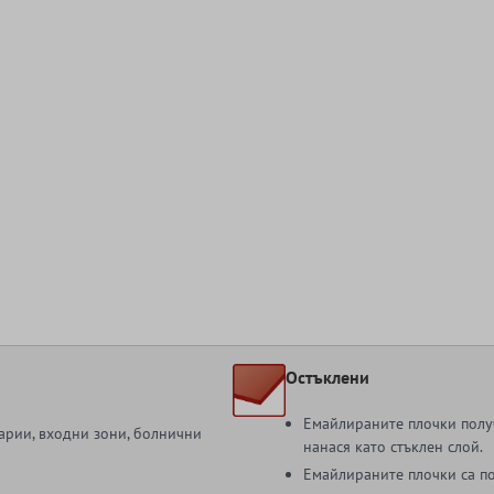
Остъклени
Емайлираните плочки получ
зарии, входни зони, болнични
нанася като стъклен слой.
Емайлираните плочки са п