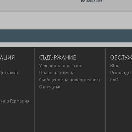
помещения.
АЦИЯ
СЪДЪРЖАНИЕ
ОБСЛУЖ
Условия за ползване
Blog
Доставка
Право на отмяна
Ръководст
Съобщение за поверителност
FAQ
Отпечатък
ки в Германия