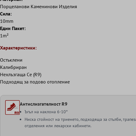
Порцеланови Kаменинови Изделия
Сила:
10mm
Eдин Пакет:
1m²
Характеристики:
Остъклени
Kалибриран
Нехлъзгаща Cе (R9)
Подходящ за подово отопление
Антислизгателност R9
Ъгъл на наклона 6-10°
Ниска стойност на триенето, подходяща за стълби, трапе
отделения или лекарски кабинети.