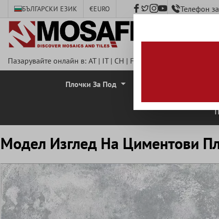
Телефон з
БЪЛГАРСКИ ЕЗИК
€
EURO
сновното съдържание
Пазарувайте онлайн в:
AT
|
IT
|
CH
|
FR
|
DE
|
UK
|
CZ
|
SE
|
DK
Плочки За Под
Стенни Плочки
П
Mодел Изглед Hа Циментови Пл