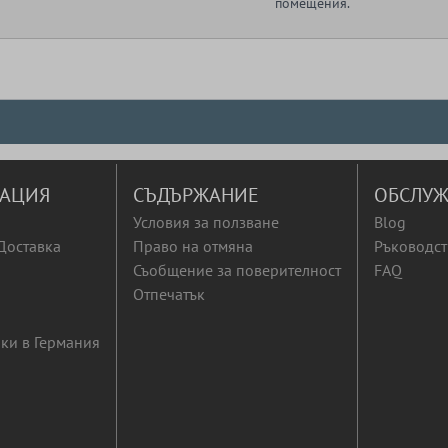
помещения.
АЦИЯ
СЪДЪРЖАНИЕ
ОБСЛУЖ
Условия за ползване
Blog
Доставка
Право на отмяна
Ръководст
Съобщение за поверителност
FAQ
Отпечатък
ки в Германия