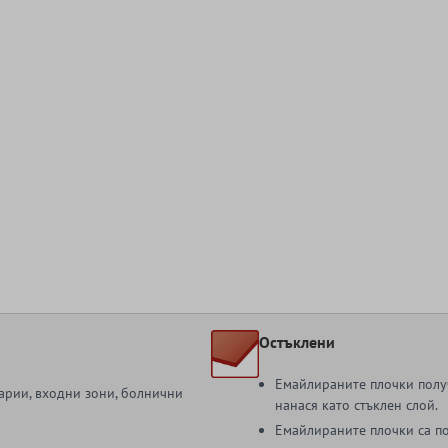
Остъклени
Емайлираните плочки получ
зарии, входни зони, болнични
нанася като стъклен слой.
Емайлираните плочки са п