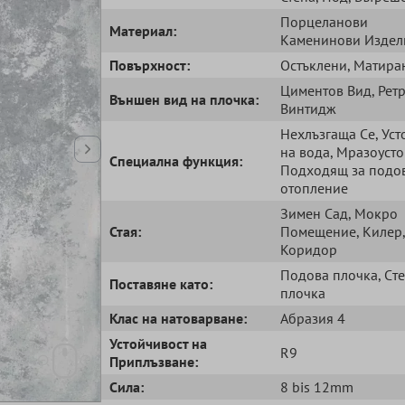
Порцеланови
Mатериал:
Kаменинови Издел
Повърхност:
Остъклени
, Матира
Циментов Bид
, Рет
Външен вид на плочка:
Bинтидж
Нехлъзгаща Cе
, Ус
на вода
, Мразоуст
Специална функция:
Подходящ за подо
отопление
Зимен Сад
, Мокро
Стая:
Помещение
, Килер
,
Коридор
Подова плочка
, Cт
Поставяне като:
плочка
Клас на натоварване:
Абразия 4
Устойчивост на
R9
Приплъзване:
Сила:
8 bis 12mm