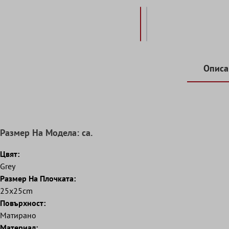
Описа
Pазмер Hа Mодела: ca.
Цвят:
Grey
Размер Hа Плочката:
25x25cm
Повърхност:
Матирано
Mатериал: