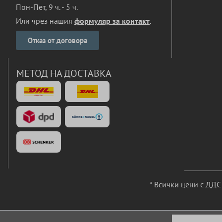
Пон-Пет, 9 ч. - 5 ч.
Или чрез нашия
формуляр за контакт
.
Отказ от договора
МЕТОД НА ДОСТАВКА
* Всички цени с ДД