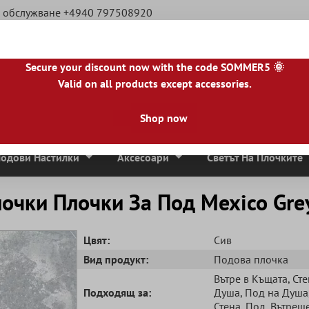
а обслужване +4940 797508920
Secure your discount now with the code SOMMER5 🌞
Valid on all products except accessories.
|
BE
|
NL
|
IE
|
ES
|
PL
|
PT
|
FI
|
GR
|
RO
|
NO
|
HU
|
BG
|
HR
|
LU
Shop now
Мозаечни Плочки
Плочи От Естествен Камък
Тера
одови Настилки
Аксесоари
Светът На Плочките
очки Плочки За Под Mexico Gre
Цвят:
Сив
Вид продукт:
Подова плочка
Вътре в Къщата
, Ст
Подходящ за:
Душа
, Под на Душа
Стена
, Под
, Вътреш