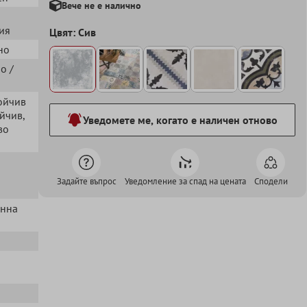
Вече не е налично
ия
Цвят: Сив
но
ро /
тойчив
ойчив
,
Уведомете ме, когато е наличен отново
во
Задайте въпрос
Уведомление за спад на цената
Сподели
енна