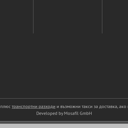
С плюс
транспортни разходи
и възможни такси за доставка, ако 
Developed by Mosafil GmbH