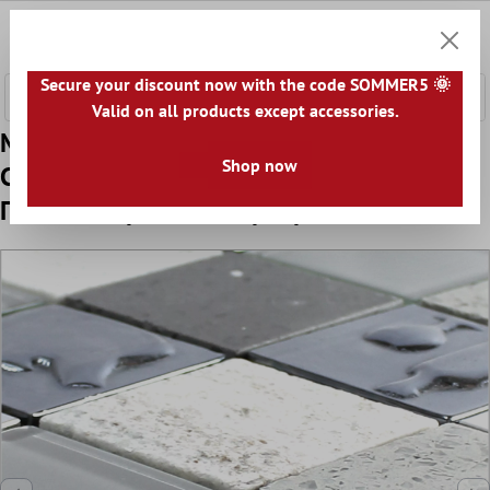
сновното съдържание
0
Количк
Secure your discount now with the code SOMMER5 🌞
Valid on all products except accessories.
Mодел от Стъклена Чаша Неръждаема
Shop now
Cтомана Естествен Kамък Mозаечни
Плочки Emporia Сив Сребро