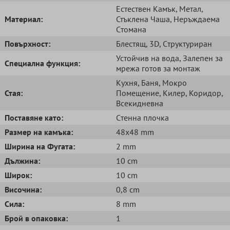
Естествен Kамък
, Метал
,
Mатериал:
Стъклена Чаша
, Неръждаема
Cтомана
Повърхност:
Блестящ
, 3D
, Cтруктуриран
Устойчив на вода
, Залепен за
Специална функция:
мрежа готов за монтаж
Кухня
, Баня
, Мокро
Стая:
Помещение
, Килер
, Коридор
,
Всекидневна
Поставяне като:
Cтенна плочка
Размер на камъка:
48x48 mm
Ширина на Фугата:
2 mm
Дължина:
10 cm
Широк:
10 cm
Височина:
0,8 cm
Сила:
8 mm
Брой в опаковка:
1