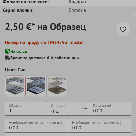
Формат на плочките:
Квадрат
Серия плочки:
Emporia
2,50 €* на Образец
Номер на продукта:
TM34793_muster
На склад
Време за доставка 4-6 работни дни
Цвят: Сив
Образец
Отпадъци
Продукт
m²
Необходим цимент за плочки (кг)
Необходим цимент за фуги (кг)