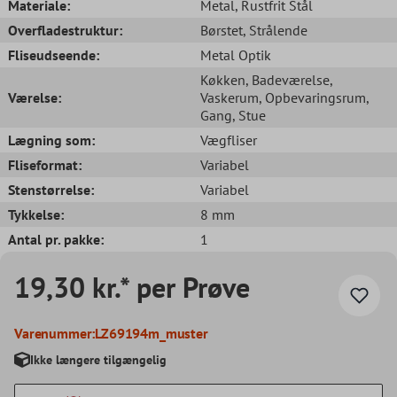
Materiale:
Metal
, Rustfrit Stål
Overfladestruktur:
Børstet
, Strålende
Fliseudseende:
Metal Optik
Køkken
, Badeværelse
,
Værelse:
Vaskerum
, Opbevaringsrum
,
Gang
, Stue
Lægning som:
Vægfliser
Fliseformat:
Variabel
Stenstørrelse:
Variabel
Tykkelse:
8 mm
Antal pr. pakke:
1
19,30 kr.* per Prøve
Varenummer:
LZ69194m_muster
Ikke længere tilgængelig