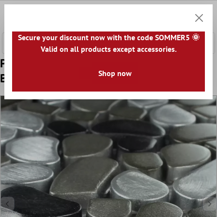
hovedindhold
0
Indkøb
Secure your discount now with the code SOMMER5 🌞
Valid on all products except accessories.
Prøve Design Rustfrit Stål Småsten Mosaik
Shop now
Black Sølv