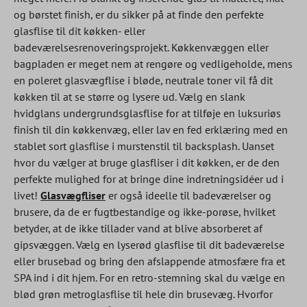
og børstet finish, er du sikker på at finde den perfekte
glasflise til dit køkken- eller
badeværelsesrenoveringsprojekt. Køkkenvæggen eller
bagpladen er meget nem at rengøre og vedligeholde, mens
en poleret glasvægflise i bløde, neutrale toner vil få dit
køkken til at se større og lysere ud. Vælg en slank
hvidglans undergrundsglasflise for at tilføje en luksuriøs
finish til din køkkenvæg, eller lav en fed erklæring med en
stablet sort glasflise i murstenstil til backsplash. Uanset
hvor du vælger at bruge glasfliser i dit køkken, er de den
perfekte mulighed for at bringe dine indretningsidéer ud i
livet!
Glasvægfliser
er også ideelle til badeværelser og
brusere, da de er fugtbestandige og ikke-porøse, hvilket
betyder, at de ikke tillader vand at blive absorberet af
gipsvæggen. Vælg en lyserød glasflise til dit badeværelse
eller brusebad og bring den afslappende atmosfære fra et
SPA ind i dit hjem. For en retro-stemning skal du vælge en
blød grøn metroglasflise til hele din brusevæg. Hvorfor