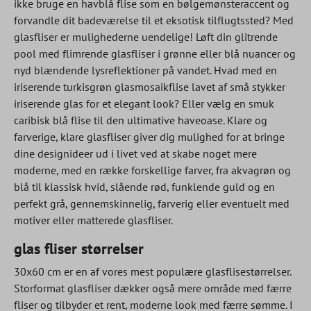
ikke bruge en havblå flise som en bølgemønsteraccent og
forvandle dit badeværelse til et eksotisk tilflugtssted? Med
glasfliser er mulighederne uendelige! Løft din glitrende
pool med flimrende glasfliser i grønne eller blå nuancer og
nyd blændende lysreflektioner på vandet. Hvad med en
iriserende turkisgrøn glasmosaikflise lavet af små stykker
iriserende glas for et elegant look? Eller vælg en smuk
caribisk blå flise til den ultimative haveoase. Klare og
farverige, klare glasfliser giver dig mulighed for at bringe
dine designideer ud i livet ved at skabe noget mere
moderne, med en række forskellige farver, fra akvagrøn og
blå til klassisk hvid, slående rød, funklende guld og en
perfekt grå, gennemskinnelig, farverig eller eventuelt med
motiver eller matterede glasfliser.
glas fliser størrelser
30x60 cm er en af vores mest populære glasflisestørrelser.
Storformat glasfliser dækker også mere område med færre
fliser og tilbyder et rent, moderne look med færre sømme. I