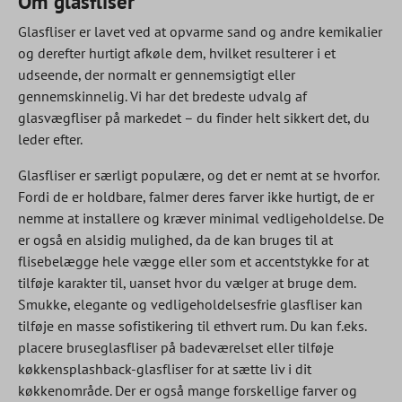
Om glasfliser
Glasfliser er lavet ved at opvarme sand og andre kemikalier
og derefter hurtigt afkøle dem, hvilket resulterer i et
udseende, der normalt er gennemsigtigt eller
gennemskinnelig. Vi har det bredeste udvalg af
glasvægfliser på markedet – du finder helt sikkert det, du
leder efter.
Glasfliser er særligt populære, og det er nemt at se hvorfor.
Fordi de er holdbare, falmer deres farver ikke hurtigt, de er
nemme at installere og kræver minimal vedligeholdelse. De
er også en alsidig mulighed, da de kan bruges til at
flisebelægge hele vægge eller som et accentstykke for at
tilføje karakter til, uanset hvor du vælger at bruge dem.
Smukke, elegante og vedligeholdelsesfrie glasfliser kan
tilføje en masse sofistikering til ethvert rum. Du kan f.eks.
placere bruseglasfliser på badeværelset eller tilføje
køkkensplashback-glasfliser for at sætte liv i dit
køkkenområde. Der er også mange forskellige farver og