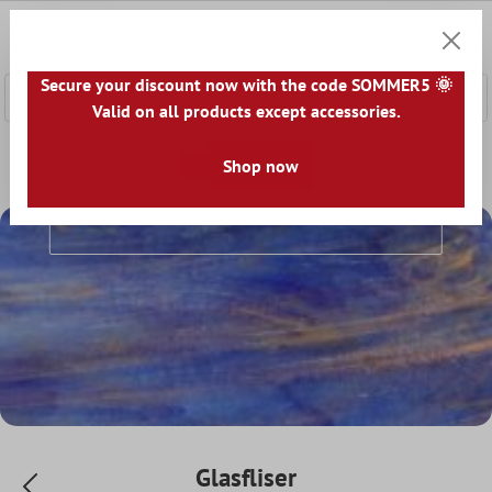
hovedindhold
0
Indkøb
Secure your discount now with the code SOMMER5 🌞
Valid on all products except accessories.
Forside
Vægfliser
Glasfliser
Shop now
Glasfliser
Glasfliser