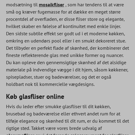
modsætning til
mosaikfliser
, som har tendens til at være
små og kræver fugemasse for at dække en meget større
procentdel af overfladen, er disse fliser store og elegante,
hvilket skaber en følelse af kontinuitet med enkle linjer.
Den sidste subtile effekt ser godt ud i et moderne køkken,
omkring en udendørs pool eller i en smukt dekoreret stue.
Det tilbyder en perfekt flade af skønhed, der kombinerer det
fineste reflekterende glas med unikke former og nuancer.
Du kan opleve den gennemsigtige skønhed af det alsidige
materiale på indvendige vægge i dit hjem, såsom køkkener,
spisepladser, stuer og badeværelser, og det er også
holdbart nok til kommercielle vægdesigns.
Køb glasfliser online
Hvis du leder efter smukke glasfliser til dit køkken,
brusebad og badeværelse eller ethvert andet rum for at
tilføje elegance og skønhed til dit rum, er du kommet til det
rigtige sted. Takket være vores brede udvalg af