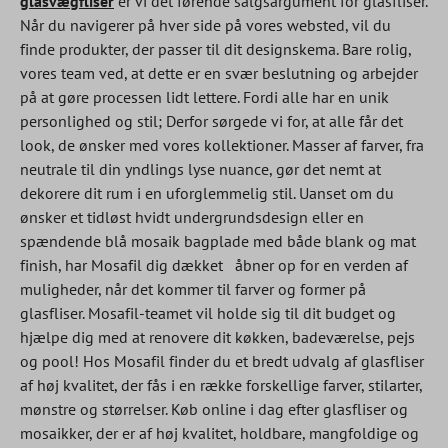
glasvægfliser
er vi det førende salgsargument for glasfliser.
Når du navigerer på hver side på vores websted, vil du
finde produkter, der passer til dit designskema. Bare rolig,
vores team ved, at dette er en svær beslutning og arbejder
på at gøre processen lidt lettere. Fordi alle har en unik
personlighed og stil; Derfor sørgede vi for, at alle får det
look, de ønsker med vores kollektioner. Masser af farver, fra
neutrale til din yndlings lyse nuance, gør det nemt at
dekorere dit rum i en uforglemmelig stil. Uanset om du
ønsker et tidløst hvidt undergrundsdesign eller en
spændende blå mosaik bagplade med både blank og mat
finish, har Mosafil dig dækket
åbner op for en verden af
muligheder, når det kommer til farver og former på
glasfliser. Mosafil-teamet vil holde sig til dit budget og
hjælpe dig med at renovere dit køkken, badeværelse, pejs
og pool! Hos Mosafil finder du et bredt udvalg af glasfliser
af høj kvalitet, der fås i en række forskellige farver, stilarter,
mønstre og størrelser. Køb online i dag efter glasfliser og
mosaikker, der er af høj kvalitet, holdbare, mangfoldige og