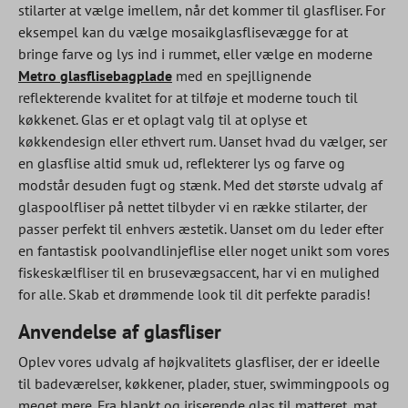
stilarter at vælge imellem, når det kommer til glasfliser. For
eksempel kan du vælge mosaikglasflisevægge for at
bringe farve og lys ind i rummet, eller vælge en moderne
Metro glasflisebagplade
med en spejllignende
reflekterende kvalitet for at tilføje et moderne touch til
køkkenet. Glas er et oplagt valg til at oplyse et
køkkendesign eller ethvert rum. Uanset hvad du vælger, ser
en glasflise altid smuk ud, reflekterer lys og farve og
modstår desuden fugt og stænk. Med det største udvalg af
glaspoolfliser på nettet tilbyder vi en række stilarter, der
passer perfekt til enhvers æstetik. Uanset om du leder efter
en fantastisk poolvandlinjeflise eller noget unikt som vores
fiskeskælfliser til en brusevægsaccent, har vi en mulighed
for alle. Skab et drømmende look til dit perfekte paradis!
Anvendelse af glasfliser
Oplev vores udvalg af højkvalitets glasfliser, der er ideelle
til badeværelser, køkkener, plader, stuer, swimmingpools og
meget mere. Fra blankt og iriserende glas til matteret, mat