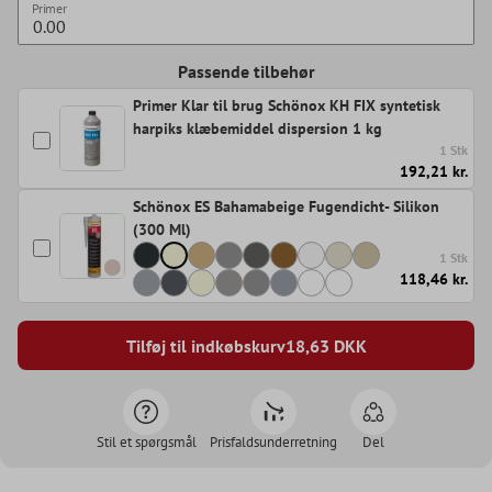
Primer
Passende tilbehør
Primer Klar til brug Schönox KH FIX syntetisk
harpiks klæbemiddel dispersion 1 kg
1 Stk
192,21 kr.
Schönox ES Bahamabeige Fugendicht- Silikon
(300 Ml)
1 Stk
118,46 kr.
Tilføj til indkøbskurv
18,63
DKK
Stil et spørgsmål
Prisfaldsunderretning
Del