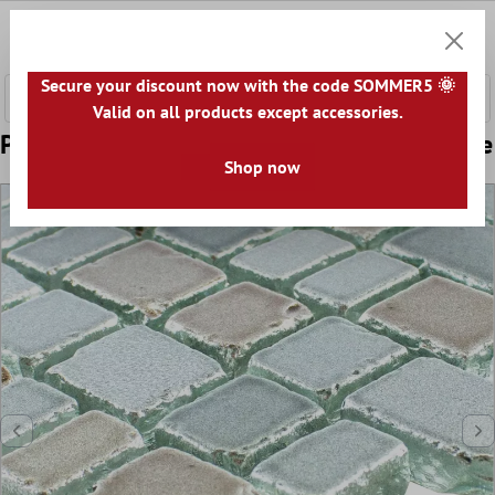
hovedindhold
0
Indkøb
Secure your discount now with the code SOMMER5 🌞
Valid on all products except accessories.
Prøve Glas Mosaik Fliser Economy Gra Beige
Shop now