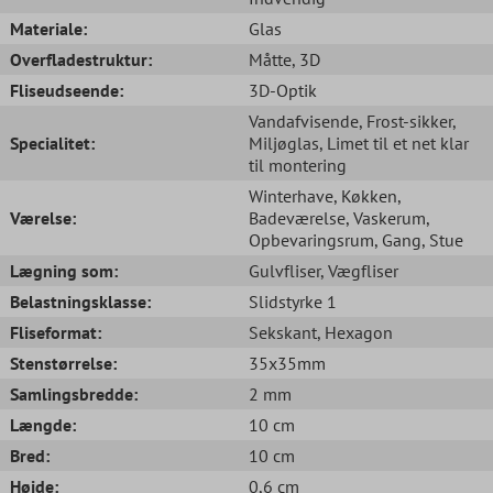
Materiale:
Glas
Overfladestruktur:
Måtte
, 3D
Fliseudseende:
3D-Optik
Vandafvisende
, Frost-sikker
,
Specialitet:
Miljøglas
, Limet til et net klar
til montering
Winterhave
, Køkken
,
Værelse:
Badeværelse
, Vaskerum
,
Opbevaringsrum
, Gang
, Stue
Lægning som:
Gulvfliser
, Vægfliser
Belastningsklasse:
Slidstyrke 1
Fliseformat:
Sekskant
, Hexagon
Stenstørrelse:
35x35mm
Samlingsbredde:
2 mm
Længde:
10 cm
Bred:
10 cm
Højde:
0,6 cm