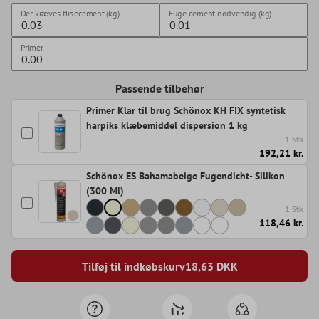
Der kræves flisecement (kg)
Fuge cement nødvendig (kg)
Primer
Passende tilbehør
Primer Klar til brug Schönox KH FIX syntetisk
harpiks klæbemiddel dispersion 1 kg
1 Stk
192,21 kr.
Schönox ES Bahamabeige Fugendicht- Silikon
(300 Ml)
1 Stk
118,46 kr.
Tilføj til indkøbskurv
18,63
DKK