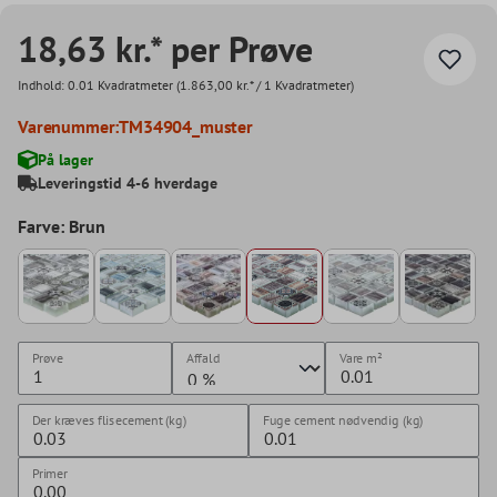
18,63 kr.* per Prøve
Indhold:
0.01 Kvadratmeter
(1.863,00 kr.* / 1 Kvadratmeter)
Varenummer:
TM34904_muster
På lager
Leveringstid 4-6 hverdage
Farve: Brun
Prøve
Affald
Vare
m²
Der kræves flisecement (kg)
Fuge cement nødvendig (kg)
Primer