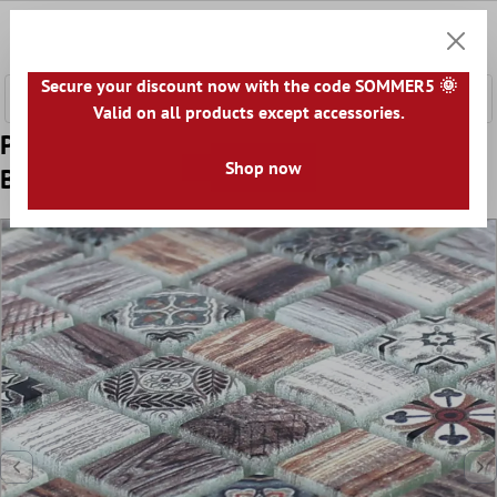
hovedindhold
0
Indkøb
Secure your discount now with the code SOMMER5 🌞
Valid on all products except accessories.
Prøve Glasmosaik Imiteret Træ Fliser Vision
Shop now
Brun