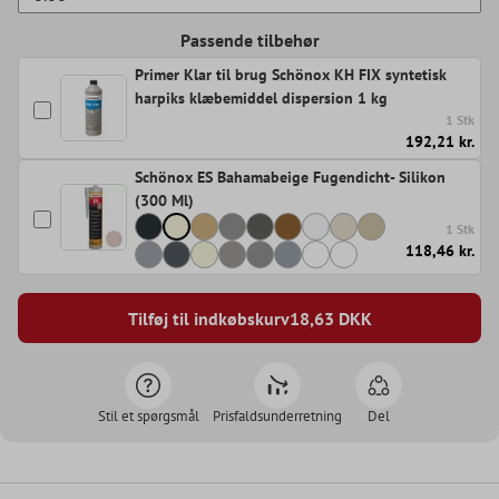
Passende tilbehør
Primer Klar til brug Schönox KH FIX syntetisk
harpiks klæbemiddel dispersion 1 kg
1 Stk
192,21 kr.
Schönox ES Bahamabeige Fugendicht- Silikon
(300 Ml)
1 Stk
118,46 kr.
Tilføj til indkøbskurv
18,63
DKK
Stil et spørgsmål
Prisfaldsunderretning
Del