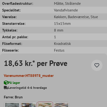
Overfladestruktur:
Måtte
, Strålende
Specialitet:
Vandafvisende
Værelse:
Køkken
, Badeværelse
, Stue
Stenstørrelse:
15x15mm
Tykkelse:
8 mm
Antal pr. pakke:
1
Fliseformat:
Kvadratisk
Fliseserie:
Festus
18,63 kr.* per Prøve
Varenummer:
HT88978_muster
På lager
Leveringstid 4-6 hverdage
Farve: Brun