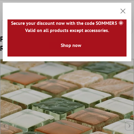
hovedindhold
0
Indkøb
Secure your discount now with the code SOMMER5 🌞
Valid on all products except accessories.
Prøve Glasmosaik Natursten Fliser Festus
Shop now
Riflede Brun