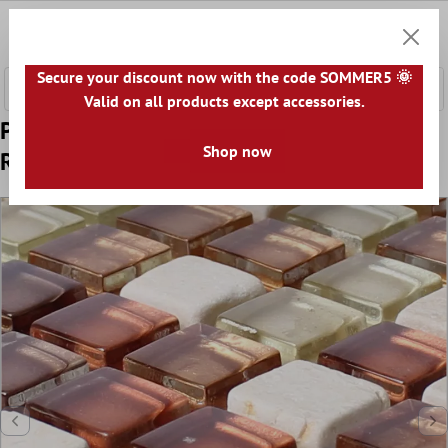
hovedindhold
0
Indkøb
Secure your discount now with the code SOMMER5 🌞
Valid on all products except accessories.
Prøve Glasmosaik Natursten Fliser Gorby
Shop now
Rød Brun Beige