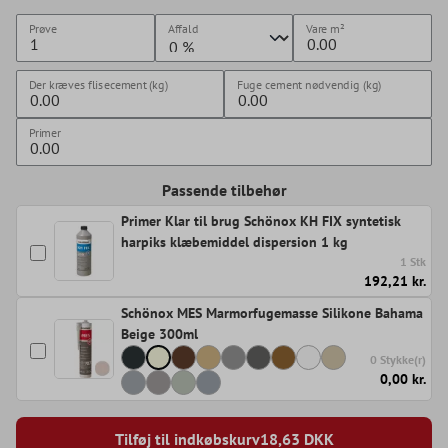
Prøve
Affald
Vare
m²
Der kræves flisecement (kg)
Fuge cement nødvendig (kg)
Primer
Passende tilbehør
Primer Klar til brug Schönox KH FIX syntetisk
harpiks klæbemiddel dispersion 1 kg
1 Stk
192,21 kr.
Schönox MES Marmorfugemasse Silikone Bahama
Beige 300ml
0 Stykke(r)
0,00 kr.
Tilføj til indkøbskurv
18,63
DKK