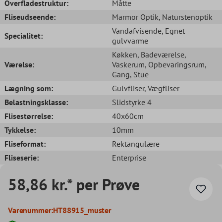
Overfladestruktur:
Måtte
Fliseudseende:
Marmor Optik
, Naturstenoptik
Vandafvisende
, Egnet
Specialitet:
gulvvarme
Køkken
, Badeværelse
,
Værelse:
Vaskerum
, Opbevaringsrum
,
Gang
, Stue
Lægning som:
Gulvfliser
, Vægfliser
Belastningsklasse:
Slidstyrke 4
Flisestørrelse:
40x60cm
Tykkelse:
10mm
Fliseformat:
Rektangulære
Fliseserie:
Enterprise
58,86 kr.* per Prøve
Varenummer:
HT88915_muster