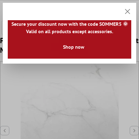
hovedindhold
0
Indkøb
Secure your discount now with the code SOMMER5 🌞
Valid on all products except accessories.
Prøve Gulvfliser Enterprise Hvid Marmoreret
Shop now
Måtte 60x120cm