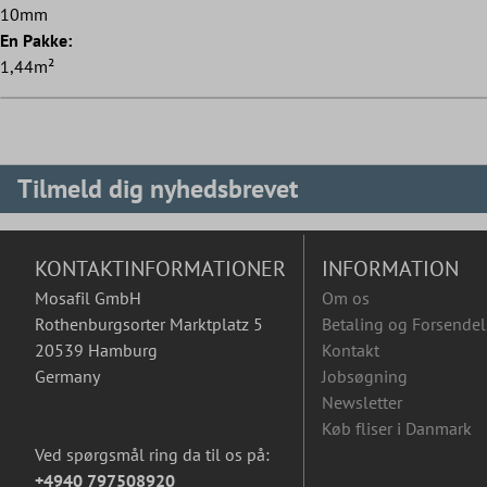
10mm
En Pakke:
1,44m²
Tilmeld dig nyhedsbrevet
KONTAKTINFORMATIONER
INFORMATION
Mosafil GmbH
Om os
Rothenburgsorter Marktplatz 5
Betaling og Forsendel
20539 Hamburg
Kontakt
Germany
Jobsøgning
Newsletter
Køb fliser i Danmark
Ved spørgsmål ring da til os på:
+4940 797508920