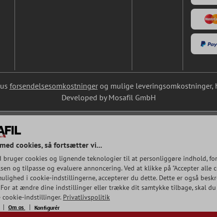
lus
forsendelsesomkostninger
og mulige leveringsomkostninger, hv
Developed by Mosafil GmbH
med cookies, så fortsætter vi...
 bruger cookies og lignende teknologier til at personliggøre indhold, fo
en og tilpasse og evaluere annoncering. Ved at klikke på "Accepter alle co
ulighed i cookie-indstillingerne, accepterer du dette. Dette er også beskr
 For at ændre dine indstillinger eller trække dit samtykke tilbage, skal du
 cookie-indstillinger.
Privatlivspolitik
Om os
Konfigurér