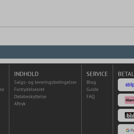
INDHOLD
SERVICE
BETA
Salgs- og leveringsbetingelser
Blog
se
Fortrydelsesret
Guide
Databeskyttelse
FAQ
Aftryk