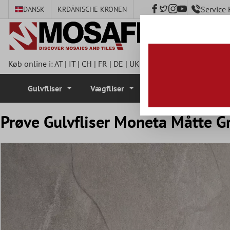
Service
DANSK
KR
DÄNISCHE KRONEN
hovedindhold
Køb online i:
AT
|
IT
|
CH
|
FR
|
DE
|
UK
|
CZ
|
SE
|
DK
|
BE
|
NL
|
I
Gulvfliser
Vægfliser
Mosaik Fliser
Prøve Gulvfliser Moneta Måtte 