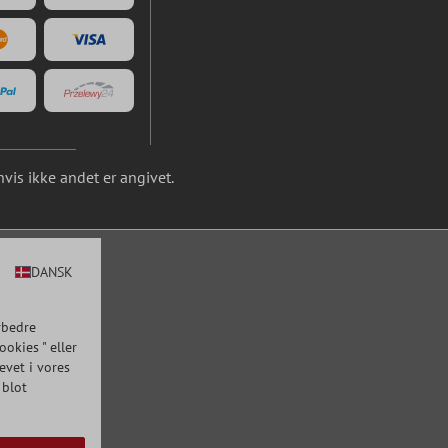
is ikke andet er angivet.
DANSK
rbedre
okies " eller
evet i vores
 blot