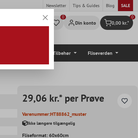
Newsletter
Tips & Guides
Blog
SALE
0
Din konto
0,00 kr.*
Indkøbskurv
Gulvbelægninger
Tilbehør
Fliseverden
29,06 kr.* per Prøve
Varenummer:
HT88862_muster
Ikke længere tilgængelig
Fliseformat: 60x60cm