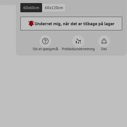
60x60cm
60x120cm
Underret mig, når det er tilbage på lager
Stil et spørgsmål
Prisfaldsunderretning
Del