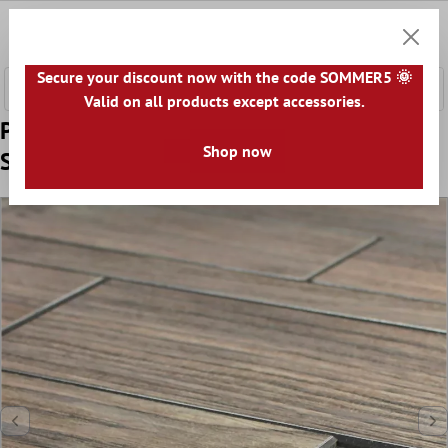
hovedindhold
0
Indkøb
Secure your discount now with the code SOMMER5 🌞
Valid on all products except accessories.
Prøve Imiteret Træ Mosaik Fliser Richland
Shop now
Selvklæbende Brun