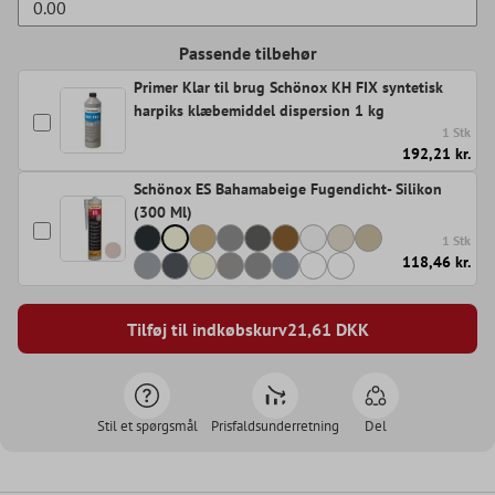
Passende tilbehør
Primer Klar til brug Schönox KH FIX syntetisk
harpiks klæbemiddel dispersion 1 kg
1 Stk
192,21 kr.
Schönox ES Bahamabeige Fugendicht- Silikon
(300 Ml)
1 Stk
118,46 kr.
Tilføj til indkøbskurv
21,61
DKK
Stil et spørgsmål
Prisfaldsunderretning
Del