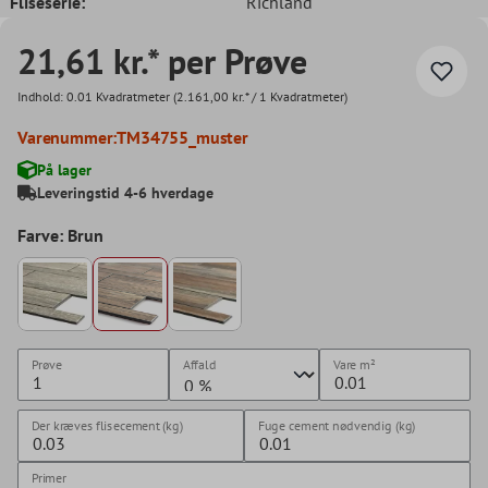
Fliseserie:
Richland
21,61 kr.* per Prøve
Indhold:
0.01 Kvadratmeter
(2.161,00 kr.* / 1 Kvadratmeter)
Varenummer:
TM34755_muster
På lager
Leveringstid 4-6 hverdage
Farve: Brun
Prøve
Affald
Vare
m²
Der kræves flisecement (kg)
Fuge cement nødvendig (kg)
Primer