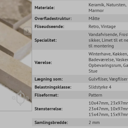
Keramik
, Natursten
,
Materiale:
Marmor
Overfladestruktur:
Måtte
Fliseudseende:
Retro
, Vintage
Vandafvisende
, Fros
Specialitet:
sikker
, Limet til et n
til montering
Winterhave
, Køkken
,
Badeværelse
, Vask
Værelse:
Opbevaringsrum
, G
Stue
Lægning som:
Gulvfliser
, Vægfliser
Belastningsklasse:
Slidstyrke 4
Fliseformat:
Pattern
10x47mm
, 23x97m
Stenstørrelse:
23x47mm
, 10x97m
15x47mm
, 15x97m
Samlingsbredde:
2 mm