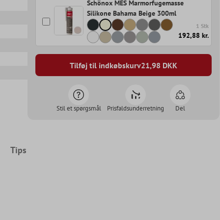
Schönox MES Marmorfugemasse
Silikone Bahama Beige 300ml
1 Stk
192,88 kr.
Tilføj til indkøbskurv
21,98
DKK
Stil et spørgsmål
Prisfaldsunderretning
Del
Tips