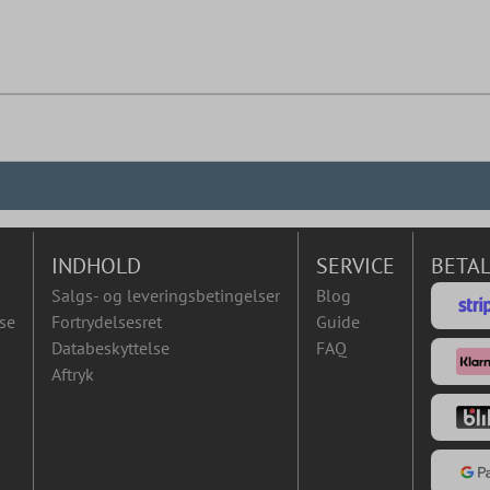
INDHOLD
SERVICE
BETA
Salgs- og leveringsbetingelser
Blog
se
Fortrydelsesret
Guide
Databeskyttelse
FAQ
Aftryk