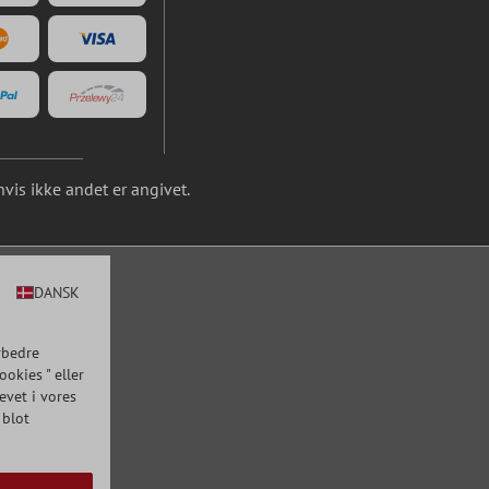
is ikke andet er angivet.
DANSK
rbedre
okies " eller
evet i vores
 blot