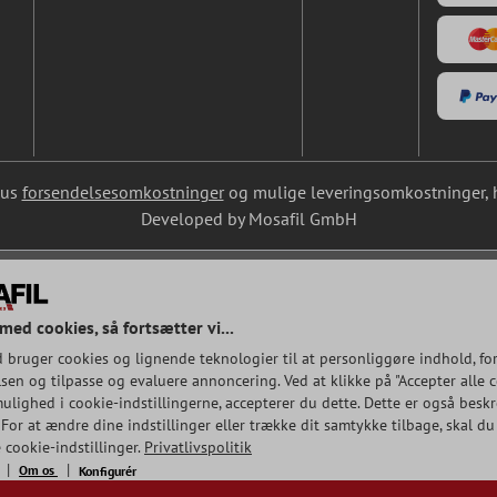
lus
forsendelsesomkostninger
og mulige leveringsomkostninger, hv
Developed by Mosafil GmbH
med cookies, så fortsætter vi...
 bruger cookies og lignende teknologier til at personliggøre indhold, fo
en og tilpasse og evaluere annoncering. Ved at klikke på "Accepter alle co
ulighed i cookie-indstillingerne, accepterer du dette. Dette er også beskr
 For at ændre dine indstillinger eller trække dit samtykke tilbage, skal du
 cookie-indstillinger.
Privatlivspolitik
Om os
Konfigurér