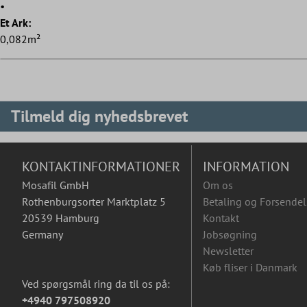
•
Et Ark:
0,082m²
Tilmeld dig nyhedsbrevet
KONTAKTINFORMATIONER
INFORMATION
Mosafil GmbH
Om os
Rothenburgsorter Marktplatz 5
Betaling og Forsendel
20539 Hamburg
Kontakt
Germany
Jobsøgning
Newsletter
Køb fliser i Danmark
Ved spørgsmål ring da til os på:
+4940 797508920