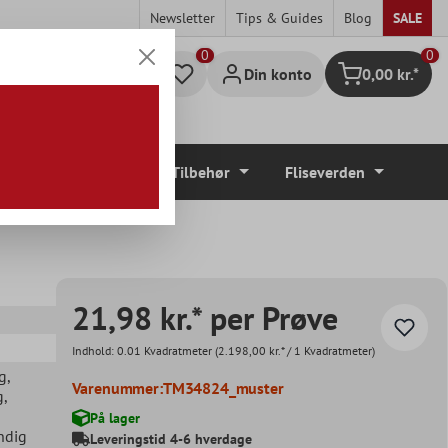
Newsletter
Tips & Guides
Blog
SALE
0
Din konto
0,00 kr.*
Indkøbskurv
Gulvbelægninger
Tilbehør
Fliseverden
21,98 kr.* per Prøve
Indhold:
0.01 Kvadratmeter
(2.198,00 kr.* / 1 Kvadratmeter)
g
,
Varenummer:
TM34824_muster
g
,
På lager
ndig
Leveringstid 4-6 hverdage