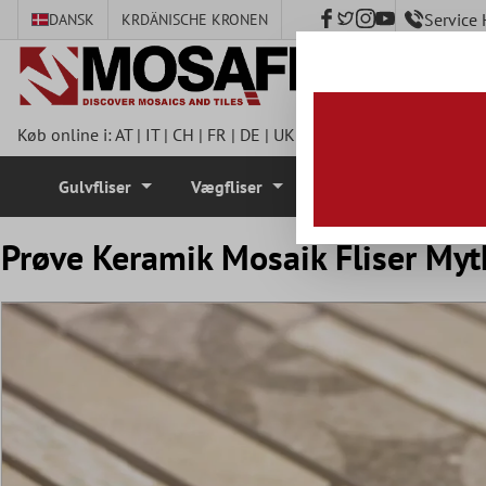
Service
DANSK
KR
DÄNISCHE KRONEN
hovedindhold
Køb online i:
AT
|
IT
|
CH
|
FR
|
DE
|
UK
|
CZ
|
SE
|
DK
|
BE
|
NL
|
I
Gulvfliser
Vægfliser
Mosaik Fliser
Prøve Keramik Mosaik Fliser My