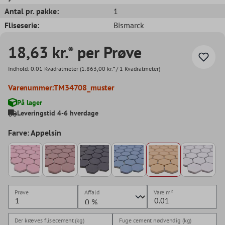
Antal pr. pakke:
1
Fliseserie:
Bismarck
18,63 kr.* per Prøve
Indhold:
0.01 Kvadratmeter
(1.863,00 kr.* / 1 Kvadratmeter)
Varenummer:
TM34708_muster
På lager
Leveringstid 4-6 hverdage
Farve: Appelsin
Prøve
Affald
Vare
m²
Der kræves flisecement (kg)
Fuge cement nødvendig (kg)