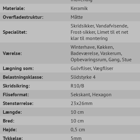
Materiale:
Keramik
Overfladestruktur:
Måtte
Skridsikker
, Vandafvisende
,
Specialitet:
Frost-sikker
, Limet til et net
klar til montering
Winterhave
, Køkken
,
Værelse:
Badeværelse
, Vaskerum
,
Opbevaringsrum
, Gang
, Stue
Lægning som:
Gulvfliser
, Vægfliser
Belastningsklasse:
Slidstyrke 4
Skridsikring:
R10/B
Fliseformat:
Sekskant
, Hexagon
Stenstørrelse:
23x26mm
Længde:
10 cm
Bred:
10 cm
Højde:
0,5 cm
Tykkelse:
5mm