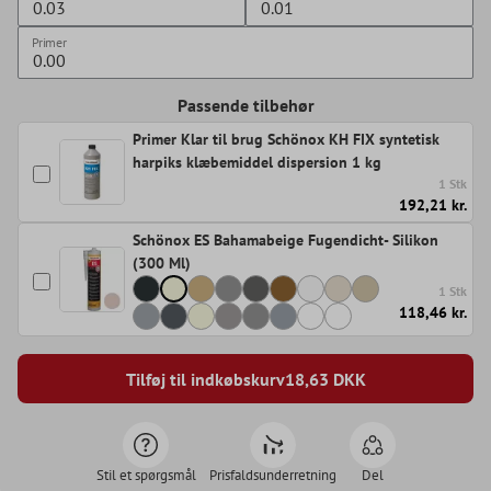
Primer
Passende tilbehør
Primer Klar til brug Schönox KH FIX syntetisk
harpiks klæbemiddel dispersion 1 kg
1 Stk
192,21 kr.
Schönox ES Bahamabeige Fugendicht- Silikon
(300 Ml)
1 Stk
118,46 kr.
Tilføj til indkøbskurv
18,63
DKK
Stil et spørgsmål
Prisfaldsunderretning
Del