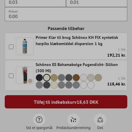
Primer
Passende tilbehør
Primer Klar til brug Schönox KH FIX syntetisk
harpiks klæbemiddel dispersion 1 kg
1 Stk
192,21 kr.
Schönox ES Bahamabeige Fugendicht- Silikon
(300 Ml)
1 Stk
118,46 kr.
Tilføj til indkøbskurv
18,63
DKK
Stil et spørgsmål
Prisfaldsunderretning
Del