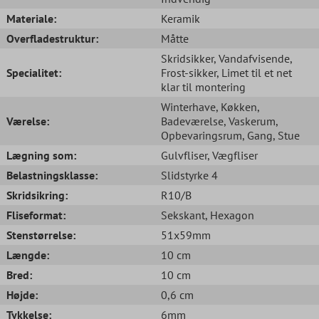
Materiale:
Keramik
Overfladestruktur:
Måtte
Skridsikker
, Vandafvisende
,
Specialitet:
Frost-sikker
, Limet til et net
klar til montering
Winterhave
, Køkken
,
Værelse:
Badeværelse
, Vaskerum
,
Opbevaringsrum
, Gang
, Stue
Lægning som:
Gulvfliser
, Vægfliser
Belastningsklasse:
Slidstyrke 4
Skridsikring:
R10/B
Fliseformat:
Sekskant
, Hexagon
Stenstørrelse:
51x59mm
Længde:
10 cm
Bred:
10 cm
Højde:
0,6 cm
Tykkelse:
6mm