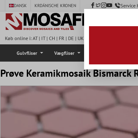
Service
DANSK
KR
DÄNISCHE KRONEN
hovedindhold
Køb online i:
AT
|
IT
|
CH
|
FR
|
DE
|
UK
|
CZ
|
SE
|
DK
|
BE
|
NL
|
I
Gulvfliser
Vægfliser
Mosaik Fliser
Prøve Keramikmosaik Bismarck 