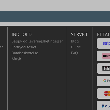
INDHOLD
SERVICE
BETA
Salgs- og leveringsbetingelser
Blog
se
Fortrydelsesret
Guide
Databeskyttelse
FAQ
Aftryk