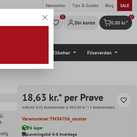
Newsletter
Tips & Guides
Blog
SALE
0
Din konto
0,00 kr.*
Indkøbskurv
Gulvbelægninger
Tilbehør
Fliseverden
18,63 kr.* per Prøve
Indhold:
0.01 Kvadratmeter
(1.863,00 kr.* / 1 Kvadratmeter)
g
,
Varenummer:
TM34706_muster
g
,
På lager
ndig
Leveringstid 4-6 hverdage