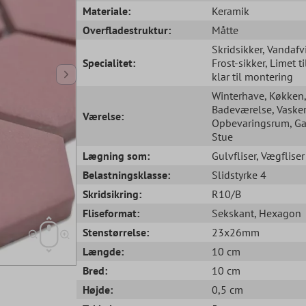
Materiale:
Keramik
Overfladestruktur:
Måtte
Skridsikker
, Vandaf
Specialitet:
Frost-sikker
, Limet ti
klar til montering
Winterhave
, Køkken
,
Badeværelse
, Vask
Værelse:
Opbevaringsrum
, G
Stue
Lægning som:
Gulvfliser
, Vægfliser
Belastningsklasse:
Slidstyrke 4
Skridsikring:
R10/B
Fliseformat:
Sekskant
, Hexagon
Stenstørrelse:
23x26mm
Længde:
10 cm
Bred:
10 cm
Højde:
0,5 cm