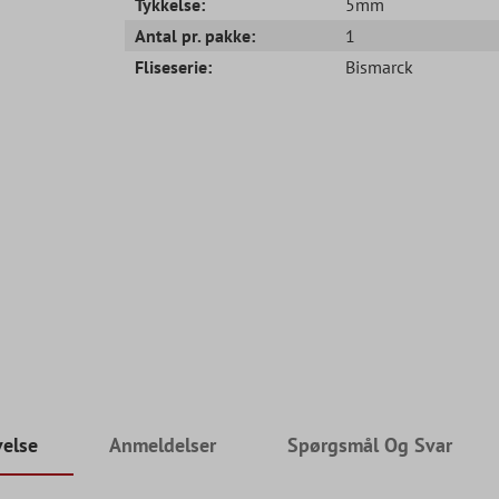
Tykkelse:
5mm
Antal pr. pakke:
1
Fliseserie:
Bismarck
velse
Anmeldelser
Spørgsmål Og Svar