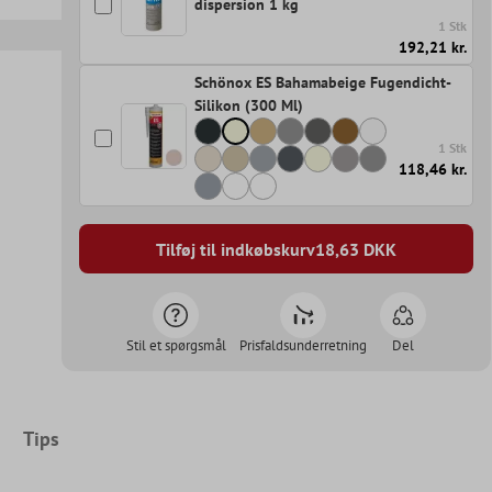
dispersion 1 kg
1 Stk
192,21 kr.
Schönox ES Bahamabeige Fugendicht-
Silikon (300 Ml)
1 Stk
118,46 kr.
Tilføj til indkøbskurv
18,63
DKK
Stil et spørgsmål
Prisfaldsunderretning
Del
Tips