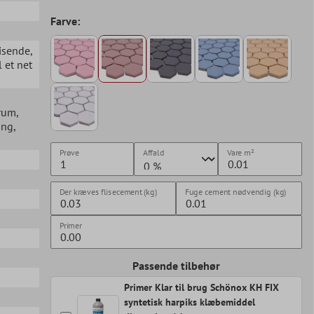
Farve:
visende
,
l et net
erum
,
ang
,
Prøve
Affald
Vare
m²
Der kræves flisecement (kg)
Fuge cement nødvendig (kg)
Primer
Passende tilbehør
Primer Klar til brug Schönox KH FIX
syntetisk harpiks klæbemiddel