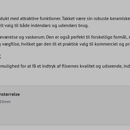
dukt med attraktive funktioner. Takket være sin robuste keramiske 
elt valg til både indendørs og udendørs brug.
eværelse og vaskerum. Den er også perfekt til forskellige formål
ægflise, hvilket gør den til et praktisk valg til kommerciel og pr
k
lighed for at få et indtryk af flisernes kvalitet og udseende, in
nstørrelse
x26mm