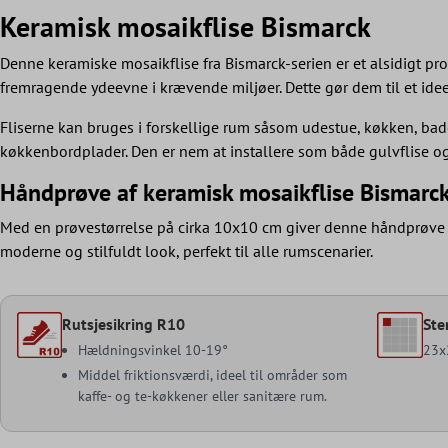
Keramisk mosaikflise Bismarck
Denne keramiske mosaikflise fra Bismarck-serien er et alsidigt pro
fremragende ydeevne i krævende miljøer. Dette gør dem til et ide
Fliserne kan bruges i forskellige rum såsom udestue, køkken, bad
køkkenbordplader. Den er nem at installere som både gulvflise og v
Håndprøve af keramisk mosaikflise Bismarc
Med en prøvestørrelse på cirka 10x10 cm giver denne håndprøve mu
moderne og stilfuldt look, perfekt til alle rumscenarier.
Rutsjesikring R10
Ste
Hældningsvinkel 10-19°
23
Middel friktionsværdi, ideel til områder som
kaffe- og te-køkkener eller sanitære rum.