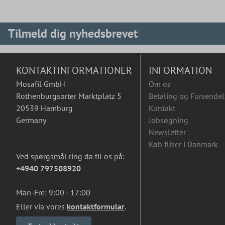
Tilmeld dig nyhedsbrevet
KONTAKTINFORMATIONER
INFORMATION
Mosafil GmbH
Om os
Rothenburgsorter Marktplatz 5
Betaling og Forsendel
20539 Hamburg
Kontakt
Germany
Jobsøgning
Newsletter
Køb fliser i Danmark
Ved spørgsmål ring da til os på:
+4940 797508920
Man-Fre: 9:00 - 17:00
Eller via vores
kontaktformular
.