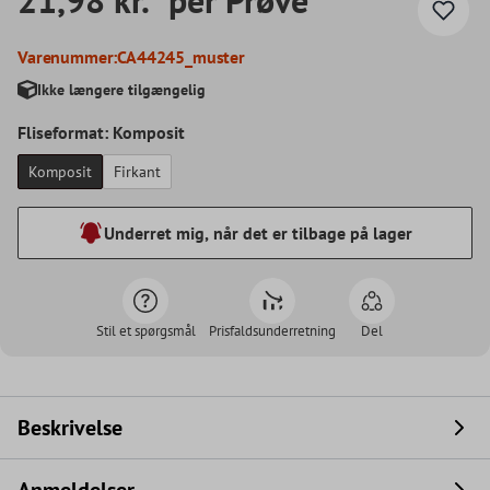
Varenummer:
CA44245_muster
Ikke længere tilgængelig
Fliseformat: Komposit
Komposit
Firkant
Underret mig, når det er tilbage på lager
Stil et spørgsmål
Prisfaldsunderretning
Del
Beskrivelse
Anmeldelser