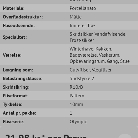
Materiale:
Porcellanato
Overfladestruktur:
Måtte
Fliseudseende:
Imiteret Træ
Skridsikker
, Vandafvisende
,
Specialitet:
Frost-sikker
Winterhave
, Køkken
,
Værelse:
Badeværelse
, Vaskerum
,
Opbevaringsrum
, Gang
, Stue
Lægning som:
Gulvfliser
, Vægfliser
Belastningsklasse:
Slidstyrke 2
Skridsikring:
R10/B
Fliseformat:
Pattern
Tykkelse:
10mm
Antal pr. pakke:
1
Fliseserie:
Olympic
21,98 kr.* per Prøve