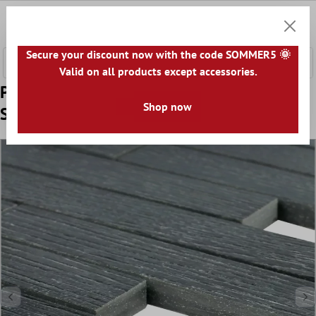
hovedindhold
0
Indkøb
Secure your discount now with the code SOMMER5 🌞
Valid on all products except accessories.
Prøve Keramikmosaik Olympic Imiteret Træ
Shop now
Sort Vægbeklædning R10/B