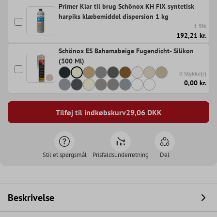
Primer Klar til brug Schönox KH FIX syntetisk
harpiks klæbemiddel dispersion 1 kg
1 Stk
192,21 kr.
Schönox ES Bahamabeige Fugendicht- Silikon
(300 Ml)
0 Stykke(r)
0,00 kr.
Tilføj til indkøbskurv
29,06
DKK
Stil et spørgsmål
Prisfaldsunderretning
Del
Beskrivelse