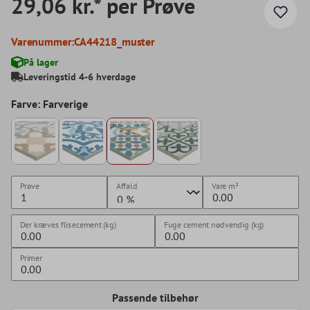
29,06 kr.* per Prøve
Varenummer:
CA44218_muster
På lager
Leveringstid 4-6 hverdage
Farve: Farverige
Prøve
Affald
Vare
m²
Der kræves flisecement (kg)
Fuge cement nødvendig (kg)
Primer
Passende tilbehør