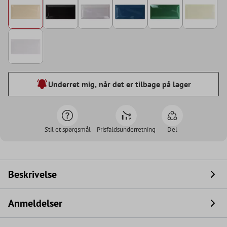
Underret mig, når det er tilbage på lager
Stil et spørgsmål
Prisfaldsunderretning
Del
Beskrivelse
Anmeldelser