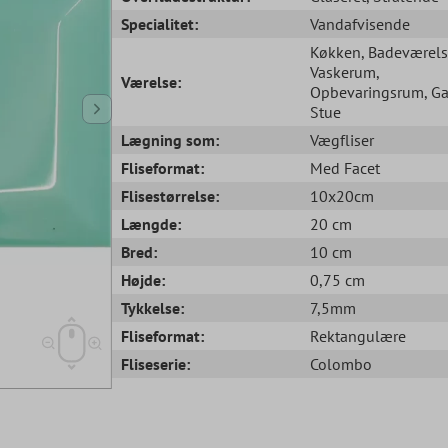
Specialitet:
Vandafvisende
Køkken
, Badeværel
Vaskerum
,
Værelse:
Opbevaringsrum
, G
Stue
Lægning som:
Vægfliser
Fliseformat:
Med Facet
Flisestørrelse:
10x20cm
Længde:
20 cm
Bred:
10 cm
Højde:
0,75 cm
Tykkelse:
7,5mm
Fliseformat:
Rektangulære
Fliseserie:
Colombo