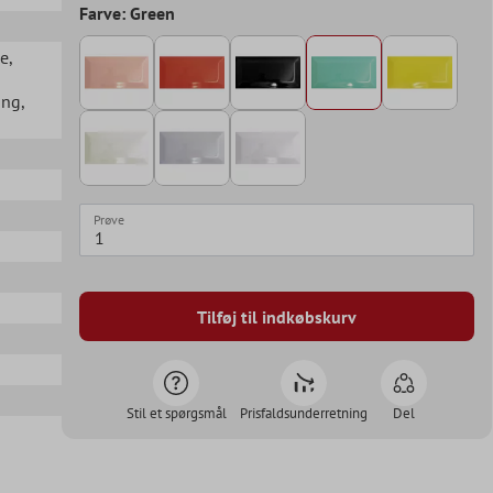
Farve: Green
se
,
ang
,
Prøve
Tilføj til indkøbskurv
Stil et spørgsmål
Prisfaldsunderretning
Del