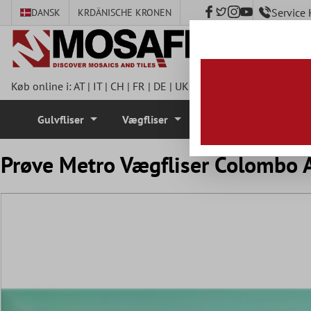
Service
DANSK
KR
DÄNISCHE KRONEN
hovedindhold
Køb online i:
AT
|
IT
|
CH
|
FR
|
DE
|
UK
|
CZ
|
SE
|
DK
|
BE
|
NL
|
I
Gulvfliser
Vægfliser
Mosaik Fliser
Prøve Metro Vægfliser Colombo