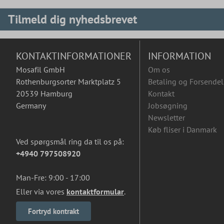
Tilmeld dig nyhedsbrevet
KONTAKTINFORMATIONER
INFORMATION
Mosafil GmbH
Om os
Rothenburgsorter Marktplatz 5
Betaling og Forsendel
20539 Hamburg
Kontakt
Germany
Jobsøgning
Newsletter
Køb fliser i Danmark
Ved spørgsmål ring da til os på:
+4940 797508920
Man-Fre: 9:00 - 17:00
Eller via vores
kontaktformular
.
Fortryd kontrakt