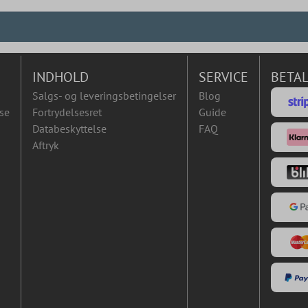
INDHOLD
SERVICE
BETA
Salgs- og leveringsbetingelser
Blog
se
Fortrydelsesret
Guide
Databeskyttelse
FAQ
Aftryk