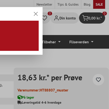
Newsletter
Tips & Guides
Blog
SALE
0
Din konto
0,00 kr.*
Indkøbskurv
Gulvbelægninger
Tilbehør
Fliseverden
18,63 kr.* per Prøve
g
,
Varenummer:
HT88807_muster
På lager
Leveringstid 4-6 hverdage