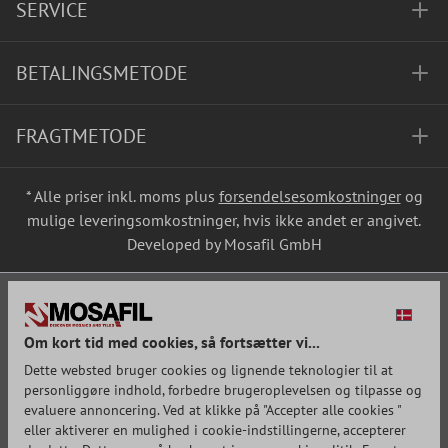
SERVICE
BETALINGSMETODE
FRAGTMETODE
* Alle priser inkl. moms plus
forsendelsesomkostninger
og
mulige leveringsomkostninger, hvis ikke andet er angivet.
Developed by Mosafil GmbH
Om kort tid med cookies, så fortsætter vi...
Dette websted bruger cookies og lignende teknologier til at
personliggøre indhold, forbedre brugeroplevelsen og tilpasse og
evaluere annoncering. Ved at klikke på "Accepter alle cookies "
eller aktiverer en mulighed i cookie-indstillingerne, accepterer