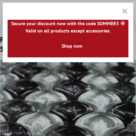
hovedindhold
0
Indkøb
Secure your discount now with the code SOMMER5 🌞
Valid on all products except accessories.
Prøve Mosaik Fliser Glas On The Rocks Sort
Shop now
Sølv