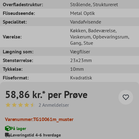
Overfladestruktur:
Strålende
, Struktureret
Fliseudseende:
Metal Optik
Specialitet:
Vandafvisende
Køkken
, Badeværelse
,
Værelse:
Vaskerum
, Opbevaringsrum
,
Gang
, Stue
Lægning som:
Vægfliser
Stenstørrelse:
23x23mm
Tykkelse:
10mm
Fliseformat:
Kvadratisk
58,86 kr.* per Prøve
2 Anmeldelser
Gennemsnitlig bedømmelse på 4.5 ud af 5 stjerner
Varenummer:
TG10061m_muster
På lager
Leveringstid 4-6 hverdage