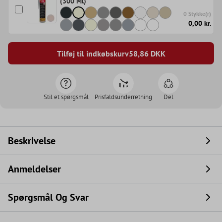
(300 Ml)
0 Stykke(r)
0,00 kr.
Tilføj til indkøbskurv
58,86
DKK
Stil et spørgsmål
Prisfaldsunderretning
Del
Beskrivelse
Anmeldelser
Spørgsmål Og Svar