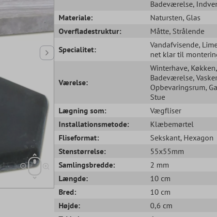
Badeværelse
, Indve
Materiale:
Natursten
, Glas
Overfladestruktur:
Måtte
, Strålende
Vandafvisende
, Lime
Specialitet:
net klar til monteri
Winterhave
, Køkken
,
Badeværelse
, Vask
Værelse:
Opbevaringsrum
, G
Stue
Lægning som:
Vægfliser
Installationsmetode:
Klæbemørtel
Fliseformat:
Sekskant
, Hexagon
Stenstørrelse:
55x55mm
Samlingsbredde:
2 mm
Længde:
10 cm
Bred:
10 cm
Højde:
0,6 cm