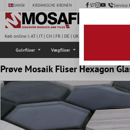
Service
DANSK
KR
DÄNISCHE KRONEN
hovedindhold
Køb online i:
AT
|
IT
|
CH
|
FR
|
DE
|
UK
|
CZ
|
SE
|
DK
|
BE
|
NL
|
I
Gulvfliser
Vægfliser
Mosaik Fliser
Prøve Mosaik Fliser Hexagon Gla