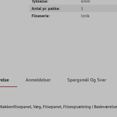
Tykkelse:
6mm
Antal pr. pakke:
1
Fliseserie:
Iznik
velse
Anmeldelser
Spørgsmål Og Svar
Køkkenflisepanel, Væg, Flisepanel, Fliseopsætning i Badeværelse