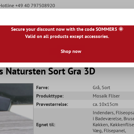
 Hotline +49 40 797508920
Secure your discount now with the code SOMMER5 🌞
Valid on all products except accessories.
E
|
ES
|
PL
|
PT
|
FI
|
GR
|
RO
|
NO
|
HU
|
BG
|
HR
|
LU
Shop now
Natursten Fliser
Terrasse Fliser
Væg Bordure
s Natursten Sort Gra 3D
Farve:
Grå
, Sort
Produkttype:
Mosaik Fliser
Prøvestørrelse:
ca. 10x15cm
Indendørs
, Fliseop
i Badeværelse
, Bru
Egnet til:
Køkken
, Køkkenflis
Væg
, Flisepanel
,