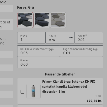
ndig
Farve: Grå
t til et
ng
Prøve
Affald
Vare
m²
erum
,
ang
,
Der kræves flisecement (kg)
Fuge cement nødvendig (kg)
Primer
Passende tilbehør
Primer Klar til brug Schönox KH FIX
syntetisk harpiks klæbemiddel
dispersion 1 kg
1 Stk
192,21 kr.