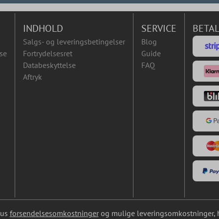
INDHOLD
SERVICE
BETA
Salgs- og leveringsbetingelser
Blog
se
Fortrydelsesret
Guide
Databeskyttelse
FAQ
Aftryk
lus
forsendelsesomkostninger
og mulige leveringsomkostninger, hv