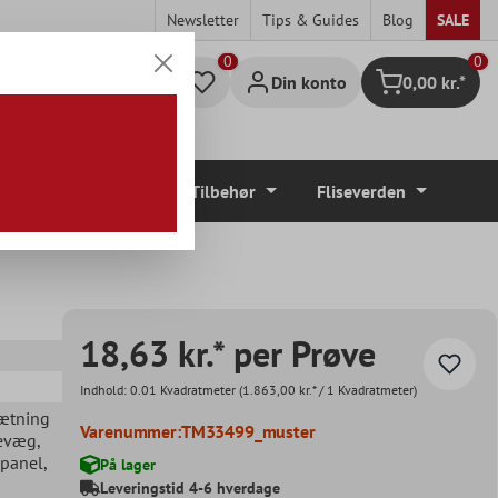
Newsletter
Tips & Guides
Blog
SALE
0
Din konto
0,00 kr.*
Indkøbskurv
Gulvbelægninger
Tilbehør
Fliseverden
18,63 kr.* per Prøve
Indhold:
0.01 Kvadratmeter
(1.863,00 kr.* / 1 Kvadratmeter)
sætning
Varenummer:
TM33499_muster
sevæg
,
epanel
,
På lager
Leveringstid 4-6 hverdage