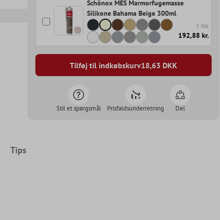
Schönox MES Marmorfugemasse
Silikone Bahama Beige 300ml
1 Stk
192,88 kr.
Tilføj til indkøbskurv
18,63
DKK
Stil et spørgsmål
Prisfaldsunderretning
Del
Tips