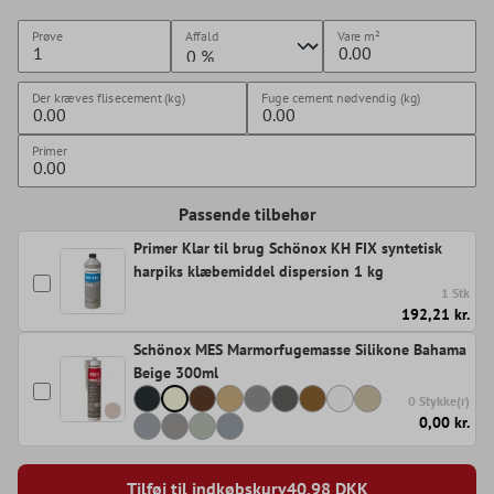
Prøve
Affald
Vare
m²
Der kræves flisecement (kg)
Fuge cement nødvendig (kg)
Primer
Passende tilbehør
Primer Klar til brug Schönox KH FIX syntetisk
harpiks klæbemiddel dispersion 1 kg
1 Stk
192,21 kr.
Schönox MES Marmorfugemasse Silikone Bahama
Beige 300ml
0 Stykke(r)
0,00 kr.
Tilføj til indkøbskurv
40,98
DKK