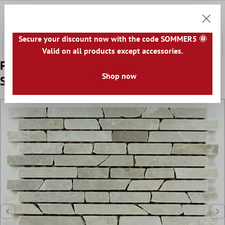
hovedindhold
0
Indkøb
Secure your discount now with the code SOMMER5 🌞
Valid on all products except accessories.
Prøve Mosaik Fliser Marmor Beige Skifer
Shop now
Sticks